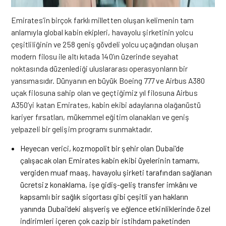
Emirates’in birçok farklı milletten oluşan kelimenin tam
anlamıyla global kabin ekipleri, havayolu şirketinin yolcu
çeşitliliğinin ve 258 geniş gövdeli yolcu uçağından oluşan
modern filosu ile altı kıtada 140’ın üzerinde seyahat
noktasında düzenlediği uluslararası operasyonların bir
yansımasıdır. Dünyanın en büyük Boeing 777 ve Airbus A380
uçak filosuna sahip olan ve geçtiğimiz yıl filosuna Airbus
A350’yi katan Emirates, kabin ekibi adaylarına olağanüstü
kariyer fırsatları, mükemmel eğitim olanakları ve geniş
yelpazeli bir gelişim programı sunmaktadır.
Heyecan verici, kozmopolit bir şehir olan Dubai’de
çalışacak olan Emirates kabin ekibi üyelerinin tamamı,
vergiden muaf maaş, havayolu şirketi tarafından sağlanan
ücretsiz konaklama, işe gidiş-geliş transfer imkânı ve
kapsamlı bir sağlık sigortası gibi çeşitli yan hakların
yanında Dubai’deki alışveriş ve eğlence etkinliklerinde özel
indirimleri içeren çok cazip bir istihdam paketinden