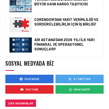
BÜYÜK HAVA KARGO TAŞIYICISI
EMIRATES HABERLERI • 31 TEM
2026
EMIRATES TÜRKIYE’DEKI
CORENDON’DAN YAKIT VERIMLILIĞI VE
39. YILINI KUTLUYOR!
SÜRDÜRÜLEBILIRLIK IÇIN İŞ BIRLIĞI!
AIR ASTANA’DAN 2026 YILI İLK YARI
FINANSAL VE OPERASYONEL
EMIRATES HABERLERI • 29 TEM
SONUÇLARI!
2026
EMIRATES SKYWARDS
ÜYELERI ARTIK
SOSYAL MEDYADA BIZ
AVRUPA’DA 12 BINDEN
FAZLA TREN
DESTINASYONUNA MIL
KULLANARAK SEYAHAT
EDEBILECEK
FACEBOOK
X / TWITTER
EMIRATES HABERLERI • 21 TEM
2026
YOUTUBE
WHATSAPP
EMIRATES, DÜNYANIN ILK
U-DREAM BAŞ
DESTEĞIYLE EKONOMI
SINIFI YOLCULUKLARINI
ÇOK OKUNANLAR
YENIDEN TANIMLIYOR