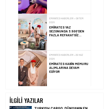
EMIRATES HABERLERI • 08 TEM
2026
EMIRATES YAZ
SEZONUNDA 3.500’DEN
FAZLA REFAKATSIZ
ÇOCUĞU GÜVENLE
SEYAHAT ETTIRECEK
EMIRATES HABERLERI • 29 HAZ
2026
EMIRATES KABIN MEMURU
ALIMLARINA DEVAM
EDIYOR
EMIRATES HABERLERI • 26 HAZ
2026
EMIRATES VE
BULGARI’DEN
GÖKYÜZÜNDE LÜKSÜ
İLGILI YAZILAR
YENIDEN TANIMLAYAN
YENI KOLEKSIYON
TURKISH CARGO, DÜNYANIN EN