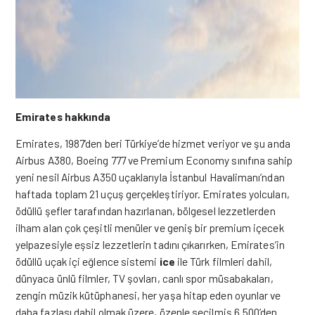
Emirates hakkında
Emirates, 1987’den beri Türkiye’de hizmet veriyor ve şu anda
Airbus A380, Boeing 777 ve Premium Economy sınıfına sahip
yeni nesil Airbus A350 uçaklarıyla İstanbul Havalimanı’ndan
haftada toplam 21 uçuş gerçekleştiriyor. Emirates yolcuları,
ödüllü şefler tarafından hazırlanan, bölgesel lezzetlerden
ilham alan çok çeşitli menüler ve geniş bir premium içecek
yelpazesiyle eşsiz lezzetlerin tadını çıkarırken, Emirates’in
ödüllü uçak içi eğlence sistemi
ice
ile Türk filmleri dahil,
dünyaca ünlü filmler, TV şovları, canlı spor müsabakaları,
zengin müzik kütüphanesi, her yaşa hitap eden oyunlar ve
daha fazlası dahil olmak üzere, özenle seçilmiş 6.500’den