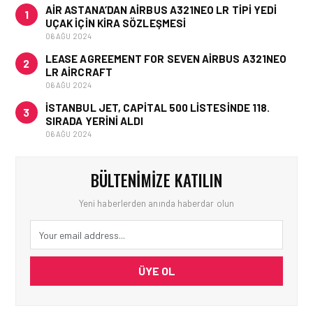
AIR ASTANA’DAN AIRBUS A321NEO LR TIPI YEDI
1
UÇAK IÇIN KIRA SÖZLEŞMESI
06 AĞU 2024
LEASE AGREEMENT FOR SEVEN AIRBUS A321NEO
2
LR AIRCRAFT
06 AĞU 2024
İSTANBUL JET, CAPITAL 500 LISTESINDE 118.
3
SIRADA YERINI ALDI
06 AĞU 2024
BÜLTENIMIZE KATILIN
Yeni haberlerden anında haberdar olun
ÜYE OL