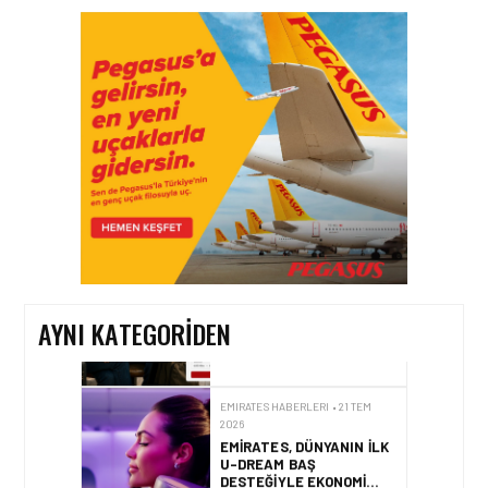
EMIRATES HABERLERI • 31 TEM
2026
EMIRATES TÜRKIYE’DEKI
39. YILINI KUTLUYOR!
EMIRATES HABERLERI • 29 TEM
2026
EMIRATES SKYWARDS
ÜYELERI ARTIK
AVRUPA’DA 12 BINDEN
FAZLA TREN
DESTINASYONUNA MIL
AYNI KATEGORIDEN
KULLANARAK SEYAHAT
EDEBILECEK
EMIRATES HABERLERI • 21 TEM
2026
EMIRATES, DÜNYANIN ILK
U-DREAM BAŞ
DESTEĞIYLE EKONOMI
SINIFI YOLCULUKLARINI
YENIDEN TANIMLIYOR