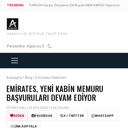
TRENDING
TURKISH Cargo, Dünyanın EN Büyük HAVA KARGO Taşıyıcısı
HAVACILIĞI BIZIMLE TAKIP EDIN
Perşembe, Ağustos 6
Anasayfa / Blog / Emirates Haberleri
EMIRATES, YENI KABIN MEMURU
BAŞVURULARI DEVAM EDIYOR
ZEYNEP KALI • 23 ARA 2025 • 3 DK OKUMA
BEĞEN
FACEBOOK
X / TWITTER
WHATSAPP
LINK KOPYALA