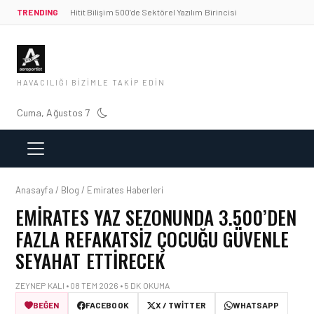
TRENDING
Hitit Bilişim 500’de Sektörel Yazılım Birincisi
HAVACILIĞI BIZIMLE TAKIP EDIN
Cuma, Ağustos 7
Anasayfa / Blog / Emirates Haberleri
EMIRATES YAZ SEZONUNDA 3.500’DEN
FAZLA REFAKATSIZ ÇOCUĞU GÜVENLE
SEYAHAT ETTIRECEK
ZEYNEP KALI • 08 TEM 2026 • 5 DK OKUMA
BEĞEN
FACEBOOK
X / TWITTER
WHATSAPP