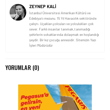
ZEYNEP KALI
İstanbul Üniversitesi Amerikan Kültürü ve
Edebiyatı mezunu. 15 Yıl Havacılık sektöründe
çalıştı. Uçakları,yolcuları ve yolculukları çok
sever. Farklı insanlar tanımak,tanımadığı
şehirlerin sokaklarında dolaşmak en hoşlandığı
şeydir. Bir kız çocuğu annesidir. Sitemizin Yazı
İşleri Müdürüdür
YORUMLAR (0)
EMIRATES HABERLERI • 31 TEM
2026
EMIRATES TÜRKIYE’DEKI
39. YILINI KUTLUYOR!