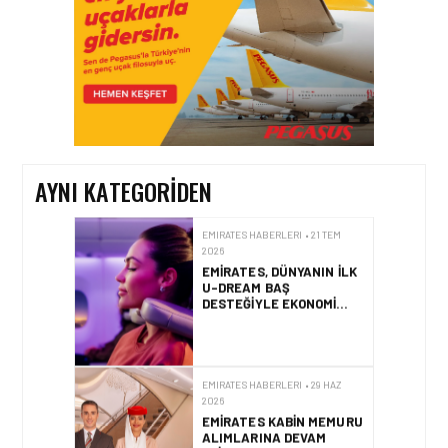
EMIRATES HABERLERI • 29 TEM
2026
EMIRATES SKYWARDS
ÜYELERI ARTIK
AVRUPA’DA 12 BINDEN
FAZLA TREN
DESTINASYONUNA MIL
AYNI KATEGORIDEN
KULLANARAK SEYAHAT
EDEBILECEK
EMIRATES HABERLERI • 21 TEM
2026
EMIRATES, DÜNYANIN ILK
U-DREAM BAŞ
DESTEĞIYLE EKONOMI
SINIFI YOLCULUKLARINI
YENIDEN TANIMLIYOR
EMIRATES HABERLERI • 29 HAZ
2026
EMIRATES KABIN MEMURU
ALIMLARINA DEVAM
EDIYOR