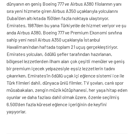
dünyanın en geniş Boeing 777 ve Airbus A380 filolarının yanı
sıra yeni hizmete giren Airbus A350 uçaklarıyla yolcularını
Dubai’den altı kıtada 150’den fazla noktaya ulaştırıyor.
Emirates, 1987’den bu yana Türkiye’de de hizmet veriyor ve şu
anda Airbus A380, Boeing 777 ve Premium Ekonomi sınıfına
sahip yeni nesil Airbus A350 uçaklarıyla İstanbul
Havalimanı’ndan haftada toplam 21 uçuş gerçekleştiriyor.
Emirates yolcuları, ödüllü şefler tarafından hazırlanan,
bölgesel lezzetlerden ilham alan çok çeşitli menüler ve geniş
bir premium içecek yelpazesiyle eşsiz lezzetlerin tadını
çıkarırken, Emirates’in ödüllü uçak içi eğlence sistemi ice ile
Türk filmleri dahil, dünyaca ünlü filmler, TV şovları, canlı spor
müsabakaları, zengin müzik kütüphanesi, her yaşa hitap eden
oyunlar ve daha fazlası dahil olmak üzere, özenle seçilmiş
6.500’den fazla küresel eğlence içeriğinin de keyfini
yaşıyorlar.