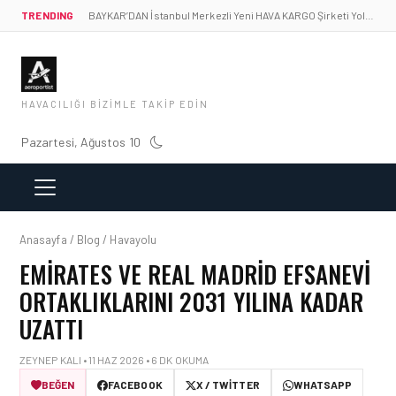
TRENDING
BAYKAR’DAN İstanbul Merkezli Yeni HAVA KARGO Şirketi Yolda!
HAVACILIĞI BIZIMLE TAKIP EDIN
Pazartesi, Ağustos 10
Anasayfa / Blog / Havayolu
EMIRATES VE REAL MADRID EFSANEVI
ORTAKLIKLARINI 2031 YILINA KADAR
UZATTI
ZEYNEP KALI • 11 HAZ 2026 • 6 DK OKUMA
BEĞEN
FACEBOOK
X / TWITTER
WHATSAPP