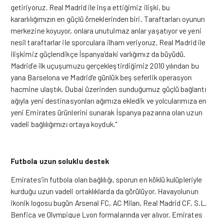
getiriyoruz. Real Madrid ile inşa ettiğimiz ilişki, bu
kararlılığımızın en güçlü örneklerinden biri. Taraftarları oyunun
merkezine koyuyor, onlara unutulmaz anlar yaşatıyor ve yeni
nesil taraftarlar ile sporculara ilham veriyoruz. Real Madrid ile
ilişkimiz güçlendikçe İspanya’daki varlığımız da büyüdü.
Madrid’e ilk uçuşumuzu gerçekleştirdiğimiz 2010 yılından bu
yana Barselona ve Madrid’e günlük beş seferlik operasyon
hacmine ulaştık, Dubai üzerinden sunduğumuz güçlü bağlantı
ağıyla yeni destinasyonları ağımıza ekledik ve yolcularımıza en
yeni Emirates ürünlerini sunarak İspanya pazarına olan uzun
vadeli bağlılığımızı ortaya koyduk.”
Futbola uzun soluklu destek
Emirates’in futbola olan bağlılığı, sporun en köklü kulüpleriyle
kurduğu uzun vadeli ortaklıklarda da görülüyor. Havayolunun
ikonik logosu bugün Arsenal FC, AC Milan, Real Madrid CF, S.L.
Benfica ve Olympique Lyon formalarında yer alıyor. Emirates