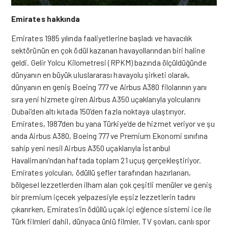
Emirates hakkında
Emirates 1985 yılında faaliyetlerine başladı ve havacılık
sektörünün en çok ödül kazanan havayollarından biri haline
geldi. Gelir Yolcu Kilometresi (RPKM) bazında ölçüldüğünde
dünyanın en büyük uluslararası havayolu şirketi olarak,
dünyanın en geniş Boeing 777 ve Airbus A380 filolarının yanı
sıra yeni hizmete giren Airbus A350 uçaklarıyla yolcularını
Dubai’den altı kıtada 150’den fazla noktaya ulaştırıyor.
Emirates, 1987’den bu yana Türkiye’de de hizmet veriyor ve şu
anda Airbus A380, Boeing 777 ve Premium Ekonomi sınıfına
sahip yeni nesil Airbus A350 uçaklarıyla İstanbul
Havalimanı’ndan haftada toplam 21 uçuş gerçekleştiriyor.
Emirates yolcuları, ödüllü şefler tarafından hazırlanan,
bölgesel lezzetlerden ilham alan çok çeşitli menüler ve geniş
bir premium içecek yelpazesiyle eşsiz lezzetlerin tadını
çıkarırken, Emirates’in ödüllü uçak içi eğlence sistemi ice ile
Türk filmleri dahil, dünyaca ünlü filmler, TV şovları, canlı spor