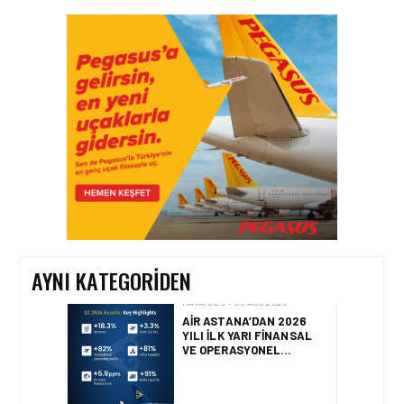
HAVAYOLU • 07 AĞU 2026
SUNEXPRESS’IN ÜÇ GÜN
ÜST ÜSTE GÜNLÜK
YOLCU SAYISI 71 BINI AŞTI
HAVAYOLU • 05 AĞU 2026
CORENDON’DAN YAKIT
VERIMLILIĞI VE
SÜRDÜRÜLEBILIRLIK IÇIN
İŞ BIRLIĞI!
AYNI KATEGORIDEN
HAVAYOLU • 05 AĞU 2026
AIR ASTANA’DAN 2026
YILI İLK YARI FINANSAL
VE OPERASYONEL
SONUÇLARI!