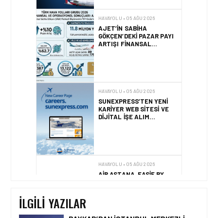
HAVAYOLU • 05 AĞU 2026
AJET’IN SABIHA
GÖKÇEN’DEKI PAZAR PAYI
ARTIŞI FINANSAL
SONUÇLARI NASIL
ETKILEDI?
HAVAYOLU • 05 AĞU 2026
SUNEXPRESS’TEN YENI
KARIYER WEB SITESI VE
DIJITAL İŞE ALIM
PLATFORMU!
HAVAYOLU • 05 AĞU 2026
AIR ASTANA, EASIE BY
ICRON’UN KAYNAK
YÖNETIM SISTEMI’NI (RMS)
CANLIYA ALDI
İLGILI YAZILAR