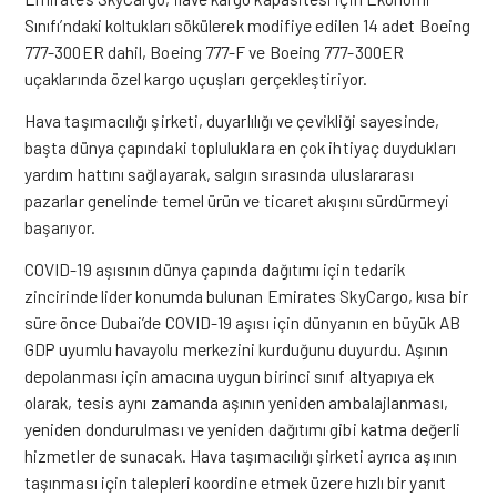
Sınıfı’ndaki koltukları sökülerek modifiye edilen 14 adet Boeing
777-300ER dahil, Boeing 777-F ve Boeing 777-300ER
uçaklarında özel kargo uçuşları gerçekleştiriyor.
Hava taşımacılığı şirketi, duyarlılığı ve çevikliği sayesinde,
başta dünya çapındaki topluluklara en çok ihtiyaç duydukları
yardım hattını sağlayarak, salgın sırasında uluslararası
pazarlar genelinde temel ürün ve ticaret akışını sürdürmeyi
başarıyor.
COVID-19 aşısının dünya çapında dağıtımı için tedarik
zincirinde lider konumda bulunan Emirates SkyCargo, kısa bir
süre önce Dubai’de COVID-19 aşısı için dünyanın en büyük AB
GDP uyumlu havayolu merkezini kurduğunu duyurdu. Aşının
depolanması için amacına uygun birinci sınıf altyapıya ek
olarak, tesis aynı zamanda aşının yeniden ambalajlanması,
yeniden dondurulması ve yeniden dağıtımı gibi katma değerli
hizmetler de sunacak. Hava taşımacılığı şirketi ayrıca aşının
taşınması için talepleri koordine etmek üzere hızlı bir yanıt