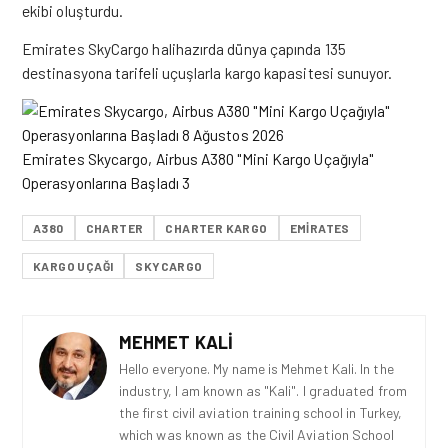
ekibi oluşturdu.
Emirates SkyCargo halihazırda dünya çapında 135
destinasyona tarifeli uçuşlarla kargo kapasitesi sunuyor.
Emirates Skycargo, Airbus A380 "Mini Kargo Uçağıyla"
Operasyonlarına Başladı 3
A380
CHARTER
CHARTER KARGO
EMIRATES
KARGO UÇAĞI
SKYCARGO
MEHMET KALI
Hello everyone. My name is Mehmet Kali. In the
industry, I am known as "Kali". I graduated from
the first civil aviation training school in Turkey,
which was known as the Civil Aviation School