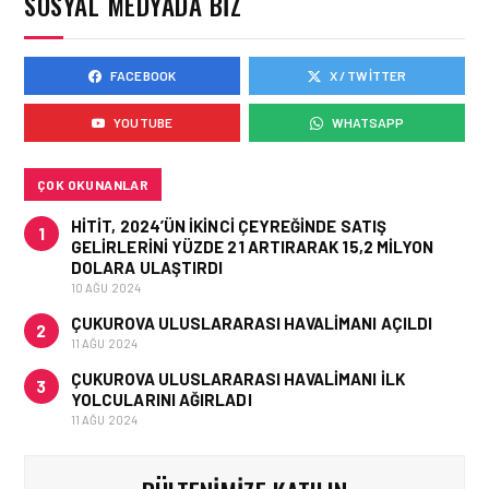
SOSYAL MEDYADA BIZ
FACEBOOK
X / TWITTER
HAVACILIK • 05 AĞU 2026
YAKIT MALIYETLERINDEKI
YOUTUBE
WHATSAPP
YÜZDE 46’LIK ARTIŞA
KARŞI HANGI ÖNLEMLER
ALINIYOR?
ÇOK OKUNANLAR
HITIT, 2024’ÜN IKINCI ÇEYREĞINDE SATIŞ
1
GELIRLERINI YÜZDE 21 ARTIRARAK 15,2 MILYON
DOLARA ULAŞTIRDI
10 AĞU 2024
ÇUKUROVA ULUSLARARASI HAVALIMANI AÇILDI
2
11 AĞU 2024
ÇUKUROVA ULUSLARARASI HAVALIMANI İLK
3
YOLCULARINI AĞIRLADI
11 AĞU 2024