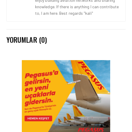
enjoy building aviation networks and sharing
knowledge. If there is anything I can contribute
to, I am here. Best regards "kali"
YORUMLAR (0)
HAVACILIK • 08 AĞU 2026
TÜRK HAVA YOLLARI’NIN
STRATEJIK DÖNÜŞÜM
HIKAYESI: YIRMIBIRINCI
YÜZYIL GÖKTÜRKLERI
HAVACILIK • 06 AĞU 2026
HITIT BILIŞIM 500’DE
SEKTÖREL YAZILIM
BIRINCISI