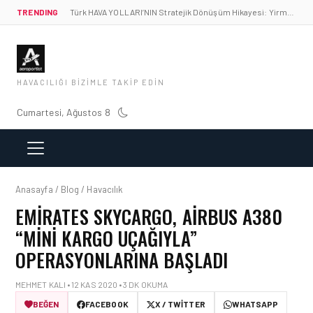
TRENDING
Türk HAVA YOLLARI’NIN Stratejik Dönüşüm Hikayesi: Yirmibirinci Yüzyıl Göktürkleri
HAVACILIĞI BIZIMLE TAKIP EDIN
Cumartesi, Ağustos 8
Anasayfa / Blog / Havacılık
EMIRATES SKYCARGO, AIRBUS A380
“MINI KARGO UÇAĞIYLA”
OPERASYONLARINA BAŞLADI
MEHMET KALI • 12 KAS 2020 • 3 DK OKUMA
BEĞEN
FACEBOOK
X / TWITTER
WHATSAPP