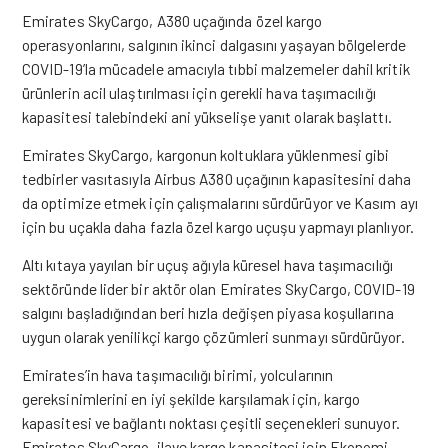
Emirates SkyCargo, A380 uçağında özel kargo
operasyonlarını, salgının ikinci dalgasını yaşayan bölgelerde
COVID-19’la mücadele amacıyla tıbbi malzemeler dahil kritik
ürünlerin acil ulaştırılması için gerekli hava taşımacılığı
kapasitesi talebindeki ani yükselişe yanıt olarak başlattı.
Emirates SkyCargo, kargonun koltuklara yüklenmesi gibi
tedbirler vasıtasıyla Airbus A380 uçağının kapasitesini daha
da optimize etmek için çalışmalarını sürdürüyor ve Kasım ayı
için bu uçakla daha fazla özel kargo uçuşu yapmayı planlıyor.
Altı kıtaya yayılan bir uçuş ağıyla küresel hava taşımacılığı
sektöründe lider bir aktör olan Emirates SkyCargo, COVID-19
salgını başladığından beri hızla değişen piyasa koşullarına
uygun olarak yenilikçi kargo çözümleri sunmayı sürdürüyor.
Emirates’in hava taşımacılığı birimi, yolcularının
gereksinimlerini en iyi şekilde karşılamak için, kargo
kapasitesi ve bağlantı noktası çeşitli seçenekleri sunuyor.
Emirates SkyCargo, ilave kargo kapasitesi için Ekonomi