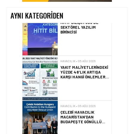
AYNI KATEGORIDEN
HAVACILIK • 05 AĞU 2026
YAKIT MALIYETLERINDEKI
YÜZDE 46’LIK ARTIŞA
KARŞI HANGI ÖNLEMLER
ALINIYOR?
HAVACILIK • 05 AĞU 2026
ÇELEBI HAVACILIK
MACARISTAN’DAN
BUDAPEŞTE GÖNÜLLÜ
KURTARMA BIRLIĞI’NE
ANLAMLI DESTEK!
HAVACILIK • 05 AĞU 2026
AIRBUS A320NEO
UÇAKLARINDA YOLCU
BINIŞ SÜREÇLERI
SIMÜLASYONLA TEST