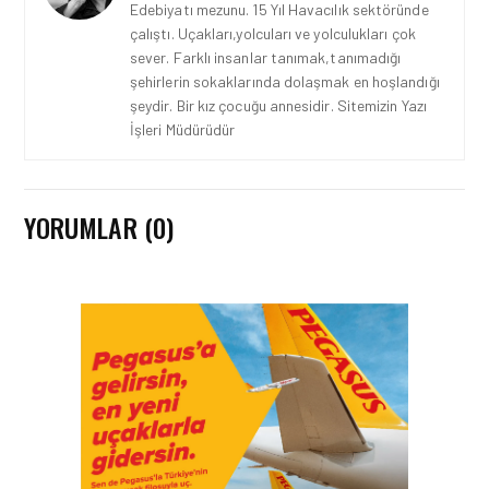
Edebiyatı mezunu. 15 Yıl Havacılık sektöründe
çalıştı. Uçakları,yolcuları ve yolculukları çok
sever. Farklı insanlar tanımak,tanımadığı
şehirlerin sokaklarında dolaşmak en hoşlandığı
şeydir. Bir kız çocuğu annesidir. Sitemizin Yazı
İşleri Müdürüdür
YORUMLAR (0)
EMIRATES HABERLERI • 31 TEM
2026
EMIRATES TÜRKIYE’DEKI
39. YILINI KUTLUYOR!
EMIRATES HABERLERI • 29 TEM