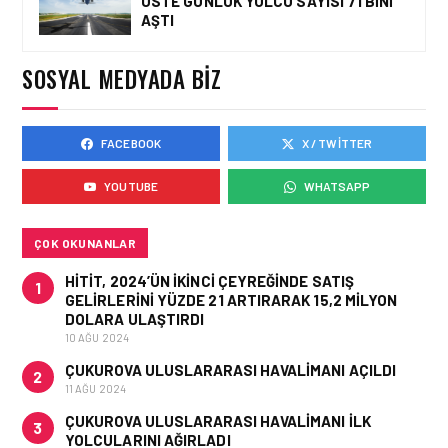
ÜSTE GÜNLÜK YOLCU SAYISI 71 BINI
EMIRATES HABERLERI • 29 TEM
AŞTI
2026
EMIRATES SKYWARDS
ÜYELERI ARTIK
SOSYAL MEDYADA BIZ
AVRUPA’DA 12 BINDEN
FAZLA TREN
DESTINASYONUNA MIL
KULLANARAK SEYAHAT
EDEBILECEK
FACEBOOK
X / TWITTER
EMIRATES HABERLERI • 21 TEM
2026
YOUTUBE
WHATSAPP
EMIRATES, DÜNYANIN ILK
U-DREAM BAŞ
DESTEĞIYLE EKONOMI
SINIFI YOLCULUKLARINI
ÇOK OKUNANLAR
YENIDEN TANIMLIYOR
HITIT, 2024’ÜN IKINCI ÇEYREĞINDE SATIŞ
1
GELIRLERINI YÜZDE 21 ARTIRARAK 15,2 MILYON
DOLARA ULAŞTIRDI
10 AĞU 2024
ÇUKUROVA ULUSLARARASI HAVALIMANI AÇILDI
2
11 AĞU 2024
ÇUKUROVA ULUSLARARASI HAVALIMANI İLK
3
YOLCULARINI AĞIRLADI