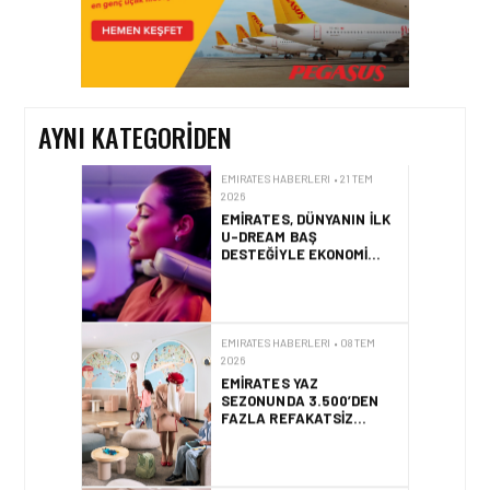
2026
EMIRATES SKYWARDS
ÜYELERI ARTIK
AVRUPA’DA 12 BINDEN
FAZLA TREN
DESTINASYONUNA MIL
AYNI KATEGORIDEN
KULLANARAK SEYAHAT
EDEBILECEK
EMIRATES HABERLERI • 21 TEM
2026
EMIRATES, DÜNYANIN ILK
U-DREAM BAŞ
DESTEĞIYLE EKONOMI
SINIFI YOLCULUKLARINI
YENIDEN TANIMLIYOR
EMIRATES HABERLERI • 08 TEM
2026
EMIRATES YAZ
SEZONUNDA 3.500’DEN
FAZLA REFAKATSIZ
ÇOCUĞU GÜVENLE
SEYAHAT ETTIRECEK