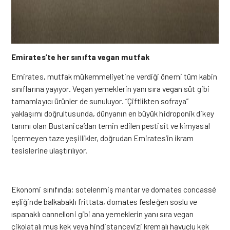
Emirates’te her sınıfta vegan mutfak
Emirates, mutfak mükemmeliyetine verdiği önemi tüm kabin
sınıflarına yayıyor. Vegan yemeklerin yanı sıra vegan süt gibi
tamamlayıcı ürünler de sunuluyor. “Çiftlikten sofraya”
yaklaşımı doğrultusunda, dünyanın en büyük hidroponik dikey
tarımı olan Bustanica’dan temin edilen pestisit ve kimyasal
içermeyen taze yeşillikler, doğrudan Emirates’in ikram
tesislerine ulaştırılıyor.
Ekonomi sınıfında; sotelenmiş mantar ve domates concassé
eşliğinde balkabaklı frittata, domates fesleğen soslu ve
ıspanaklı cannelloni gibi ana yemeklerin yanı sıra vegan
çikolatalı mus kek veya hindistancevizi kremalı havuçlu kek