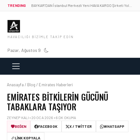
TRENDING
BAYKAR’DAN İstanbul Merkezli Yeni HAVA KARGO Şirketi Yolda!
HAVACILIĞI BIZIMLE TAKIP EDIN
Pazar, Ağustos 9
Anasayfa / Blog / Emirates Haberleri
EMIRATES BITKILERIN GÜCÜNÜ
TABAKLARA TAŞIYOR
ZEYNEP KALI • 20 OCA 2026 • 6 DK OKUMA
BEĞEN
FACEBOOK
X / TWITTER
WHATSAPP
LINK KOPYALA