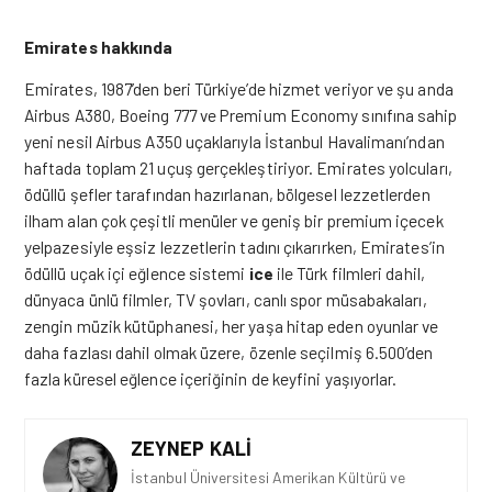
Emirates hakkında
Emirates, 1987’den beri Türkiye’de hizmet veriyor ve şu anda
Airbus A380, Boeing 777 ve Premium Economy sınıfına sahip
yeni nesil Airbus A350 uçaklarıyla İstanbul Havalimanı’ndan
haftada toplam 21 uçuş gerçekleştiriyor. Emirates yolcuları,
ödüllü şefler tarafından hazırlanan, bölgesel lezzetlerden
ilham alan çok çeşitli menüler ve geniş bir premium içecek
yelpazesiyle eşsiz lezzetlerin tadını çıkarırken, Emirates’in
ödüllü uçak içi eğlence sistemi
ice
ile Türk filmleri dahil,
dünyaca ünlü filmler, TV şovları, canlı spor müsabakaları,
zengin müzik kütüphanesi, her yaşa hitap eden oyunlar ve
daha fazlası dahil olmak üzere, özenle seçilmiş 6.500’den
fazla küresel eğlence içeriğinin
de
keyfini yaşıyorlar.
ZEYNEP KALI
İstanbul Üniversitesi Amerikan Kültürü ve