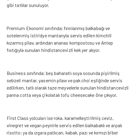
gibi tatlılar sunuluyor.
Premium Ekonomi sınıfında; fırınlanmış balkabağı ve
sotelenmiş istiridye mantarıyla servis edilen kimchili
kızarmış pilav, ardından ananas kompostosu ve Antep
fıstığıyla sunulan hindistancevizli kek yer alıyor.
Business sınıfında; beş baharatlı soya sosunda pişirilmiş
sebzeli mantar, yasemin pilavı ve pak choi eşliğinde servis
edilirken, tatlı olarak taze meyvelerle sunulan hindistancevizli
panna cotta veya çikolatalı tofu cheesecake öne çıkıyor.
First Class yolcuları ise roka, karamelleştirilmiş ceviz,
vinegret ve vegan peynirle servis edilen balkabaklı ve arpalı
risotto; ya da ızgara patlıcan, kabak, pazı ve kırmızı biber