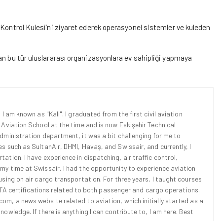
 Kontrol Kulesi’ni ziyaret ederek operasyonel sistemler ve kuleden
an bu tür uluslararası organizasyonlara ev sahipliği yapmaya
 I am known as "Kali". I graduated from the first civil aviation
l Aviation School at the time and is now Eskişehir Technical
Administration department, it was a bit challenging for me to
es such as SultanAir, DHMI, Havaş, and Swissair, and currently, I
ation. I have experience in dispatching, air traffic control,
 my time at Swissair, I had the opportunity to experience aviation
cusing on air cargo transportation. For three years, I taught courses
d IATA certifications related to both passenger and cargo operations.
om, a news website related to aviation, which initially started as a
nowledge. If there is anything I can contribute to, I am here. Best