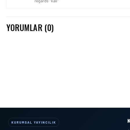
regards "kali"
YORUMLAR (0)
KURUMSAL YAYINCILIK