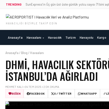
TRENDING
SunExpress’in Üç gün üst üste günlük yolcu sayısı 71 bini aşt
HAVACILIĞI BIZIMLE TAKIP EDIN
Anasayfa
Havaalanı
Havacılık
Turizm
Havayolu
Kargo
Anasayfa / Blog / Havaalanı
DHMİ, HAVACILIK SEKTÖ
İSTANBUL’DA AĞIRLADI
MEHMET KALI • 04 TEM 2025 • 2 DK OKUMA
BEĞEN
FACEBOOK
X / TWITTER
WHATSAPP
L