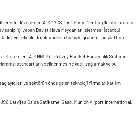
ihlerinde düzenlenen A-SMGCS Task Force Meeting ile uluslararası
a ev sahipliği yapan Devlet Hava Meydanları İşletmesi İstanbul
birliği ve teknolojik gelişmelerin tartışıldığı önemli bir platform
rol Sistemleri (A-SMGCS) ile Yüzey Hareket Farkındalık Sistemi
arası standartların belirlenmesine katkı sağlamak ve bu
yıcıları ve sektörün önde gelen teknoloji firmaları katılım
C Latvijas Gaisa Satiksme, Saab, Munich Airport International,