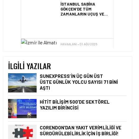
İSTANBUL SABIHA
GÖKÇEN’DE TÜM
ZAMANLARIN UÇUŞ VE
YOLCU REKORU KIRILDI
HAVAALANI • 01 AĞU 2026
İZMIR ILE ALMATI
ARASINDA DIREKT
UÇUŞLAR BAŞLADI
İLGILI YAZILAR
SUNEXPRESS’IN ÜÇ GÜN ÜST
ÜSTE GÜNLÜK YOLCU SAYISI 71 BINI
AŞTI
HAVAALANI • 31 TEM 2026
DALAMAN
HITIT BILIŞIM 500’DE SEKTÖREL
HAVALIMANI\’NDAN
TÜRKIYE\’DE BIR İLK
YAZILIM BIRINCISI
CORENDON’DAN YAKIT VERIMLILIĞI VE
SÜRDÜRÜLEBILIRLIK IÇIN İŞ BIRLIĞI!
HAVAALANI • 05 AĞU 2026