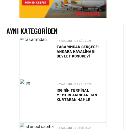
İSTANBUL VALI
YARDIMCISI BEKIR
DINKIRCI’DEN KONTROL
KULESI’NE ZIYARET
AYNI KATEGORIDEN
HAVAALANI • 05 AĞU 2026
TASARIMDAN GERÇEĞE:
ANKARA HAVALIMANI
DEVLET KONUKEVI
HAVAALANI • 05 AĞU 2026
ISG’NIN TERMINAL
MEMURLARINDAN CAN
KURTARAN HAMLE
HAVAALANI • 04 AĞU 2026