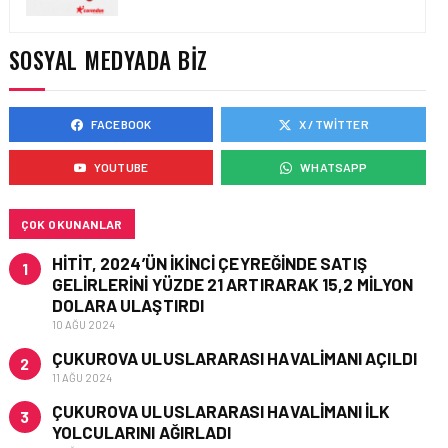
İSTANBUL VALI
YARDIMCISI BEKIR
DINKIRCI’DEN KONTROL
SOSYAL MEDYADA BIZ
KULESI’NE ZIYARET
FACEBOOK
X / TWITTER
HAVAALANI • 05 AĞU 2026
TASARIMDAN GERÇEĞE:
YOUTUBE
WHATSAPP
ANKARA HAVALIMANI
DEVLET KONUKEVI
ÇOK OKUNANLAR
HITIT, 2024’ÜN IKINCI ÇEYREĞINDE SATIŞ
1
GELIRLERINI YÜZDE 21 ARTIRARAK 15,2 MILYON
HAVAALANI • 05 AĞU 2026
DOLARA ULAŞTIRDI
ISG’NIN TERMINAL
10 AĞU 2024
MEMURLARINDAN CAN
KURTARAN HAMLE
ÇUKUROVA ULUSLARARASI HAVALIMANI AÇILDI
2
11 AĞU 2024
ÇUKUROVA ULUSLARARASI HAVALIMANI İLK
3
YOLCULARINI AĞIRLADI