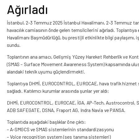
Ağırladı
İstanbul, 2-3 Temmuz 2025
İstanbul Havalimanı, 2-3 Temmuz tar
havacılık camiasının önde gelen temsilcilerini ağırladı. Toplantıy
Havalimanı Başmüdürlüğü, bu prestijli etkinlikte bilgi paylaşımı, iş 
sundu.
Toplantının ana amacı, Gelişmiş Yüzey Hareket Rehberlik ve Kont
(SMAS – Surface Movement Awareness System) kapsamında uluslar
alandaki teknik uyumu güçlendirmekti.
Toplantıya DHMİ, EUROCONTROL, EUROCAE, hava trafik hizmet sağla
sağladı. Katılımcı kurumlar arasında şunlar yer aldı:
DHMİ, EUROCONTROL, EUROCAE, İGA, AP-Tech, Austrocontrol, SJS
ADB SAFEGATE, DSNA, Fraport AG, Indra Navia ve PANSA.
Toplantıda aşağıdaki başlıklar öne çıktı:
– A-SMGCS ve SMAS sistemlerinin standardizasyonu
– Voice recognition system (ses tanıma sistemleri)