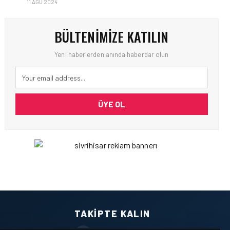
11 AĞU 2024
BÜLTENIMIZE KATILIN
Yeni haberlerden anında haberdar olun
ÜYE OL
TAKIPTE KALIN