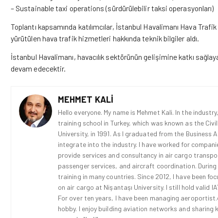
– Sustainable taxi operations (sürdürülebilir taksi operasyonları)
Toplantı kapsamında katılımcılar, İstanbul Havalimanı Hava Trafik
yürütülen hava trafik hizmetleri hakkında teknik bilgiler aldı.
İstanbul Havalimanı, havacılık sektörünün gelişimine katkı sağlay
devam edecektir.
MEHMET KALI
Hello everyone. My name is Mehmet Kali. In the industry,
training school in Turkey, which was known as the Civi
University, in 1991. As I graduated from the Business 
integrate into the industry. I have worked for compani
provide services and consultancy in air cargo transport
passenger services, and aircraft coordination. During
training in many countries. Since 2012, I have been fo
on air cargo at Nişantaşı University. I still hold vali
For over ten years, I have been managing aeroportist.c
hobby. I enjoy building aviation networks and sharing k