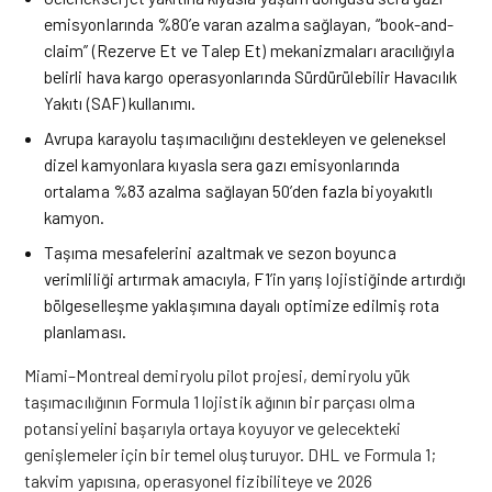
emisyonlarında %80’e varan azalma sağlayan, “book-and-
claim” (Rezerve Et ve Talep Et) mekanizmaları aracılığıyla
belirli hava kargo operasyonlarında Sürdürülebilir Havacılık
Yakıtı (SAF) kullanımı.
Avrupa karayolu taşımacılığını destekleyen ve geleneksel
dizel kamyonlara kıyasla sera gazı emisyonlarında
ortalama %83 azalma sağlayan 50’den fazla biyoyakıtlı
kamyon.
Taşıma mesafelerini azaltmak ve sezon boyunca
verimliliği artırmak amacıyla, F1’in yarış lojistiğinde artırdığı
bölgeselleşme yaklaşımına dayalı optimize edilmiş rota
planlaması.
Miami–Montreal demiryolu pilot projesi, demiryolu yük
taşımacılığının Formula 1 lojistik ağının bir parçası olma
potansiyelini başarıyla ortaya koyuyor ve gelecekteki
genişlemeler için bir temel oluşturuyor. DHL ve Formula 1;
takvim yapısına, operasyonel fizibiliteye ve 2026