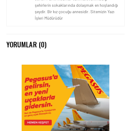
şehirlerin sokaklarında dolaşmak en hoşlandığı
şeydir. Bir kız çocuğu annesidir. Sitemizin Yazı
İşleri Müdürüdür
YORUMLAR (0)
HAVAYOLU • 07 AĞU 2026
SUNEXPRESS’IN ÜÇ GÜN
ÜST ÜSTE GÜNLÜK
YOLCU SAYISI 71 BINI AŞTI
HAVAYOLU • 05 AĞU 2026
CORENDON’DAN YAKIT
VERIMLILIĞI VE
SÜRDÜRÜLEBILIRLIK IÇIN