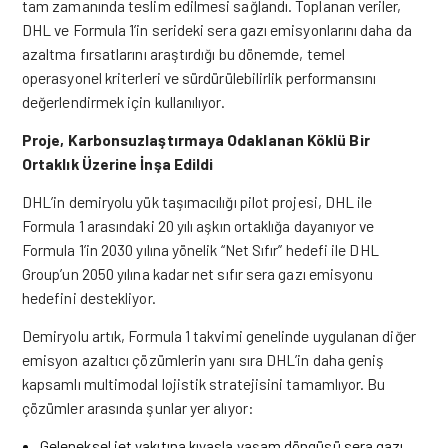
tam zamanında teslim edilmesi sağlandı. Toplanan veriler,
DHL ve Formula 1’in serideki sera gazı emisyonlarını daha da
azaltma fırsatlarını araştırdığı bu dönemde, temel
operasyonel kriterleri ve sürdürülebilirlik performansını
değerlendirmek için kullanılıyor.
Proje, Karbonsuzlaştırmaya Odaklanan Köklü Bir
Ortaklık Üzerine İnşa Edildi
DHL’in demiryolu yük taşımacılığı pilot projesi, DHL ile
Formula 1 arasındaki 20 yılı aşkın ortaklığa dayanıyor ve
Formula 1’in 2030 yılına yönelik “Net Sıfır” hedefi ile DHL
Group’un 2050 yılına kadar net sıfır sera gazı emisyonu
hedefini destekliyor.
Demiryolu artık, Formula 1 takvimi genelinde uygulanan diğer
emisyon azaltıcı çözümlerin yanı sıra DHL’in daha geniş
kapsamlı multimodal lojistik stratejisini tamamlıyor. Bu
çözümler arasında şunlar yer alıyor:
Geleneksel jet yakıtına kıyasla yaşam döngüsü sera gazı