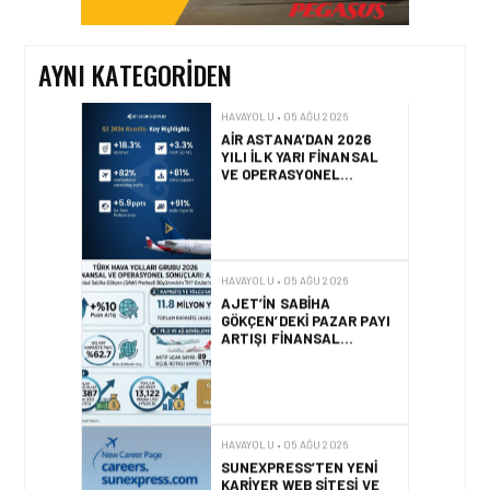
İŞ BIRLIĞI!
AYNI KATEGORIDEN
HAVAYOLU • 05 AĞU 2026
AIR ASTANA’DAN 2026
YILI İLK YARI FINANSAL
VE OPERASYONEL
SONUÇLARI!
HAVAYOLU • 05 AĞU 2026
AJET’IN SABIHA
GÖKÇEN’DEKI PAZAR PAYI
ARTIŞI FINANSAL
SONUÇLARI NASIL
ETKILEDI?
HAVAYOLU • 05 AĞU 2026
SUNEXPRESS’TEN YENI
KARIYER WEB SITESI VE
DIJITAL İŞE ALIM