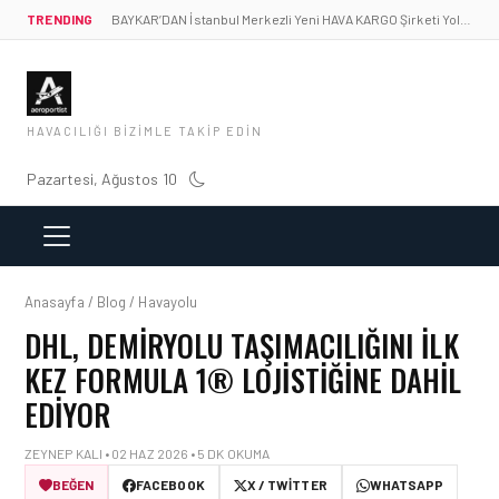
TRENDING
BAYKAR’DAN İstanbul Merkezli Yeni HAVA KARGO Şirketi Yolda!
HAVACILIĞI BIZIMLE TAKIP EDIN
Pazartesi, Ağustos 10
Anasayfa / Blog / Havayolu
DHL, DEMIRYOLU TAŞIMACILIĞINI İLK
KEZ FORMULA 1® LOJISTIĞINE DAHIL
EDIYOR
ZEYNEP KALI • 02 HAZ 2026 • 5 DK OKUMA
BEĞEN
FACEBOOK
X / TWITTER
WHATSAPP