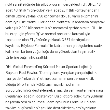
noktası niteliğinde bir pilot program gerçekleştirdi. DHL, 46
adet 40 fitlik “high-cube” ve 4 adet 20 fitlik konteyner dahil
olmak üzere yaklaşık 50 konteyner dolusu yarış ekipmanını
demiryolu ile Miami, Florida’dan Montreal, Kanada’ya taşıyarak
yaklaşık 2.000 kilometrelik bir mesafeyi geride bıraktı. DHL’in
bu etap için yönettiği ve normal şartlarda karayoluyla
taşınacak olan F1 yükünün yaklaşık %68’i demiryoluna
kaydırıldı. Böylece Formula 1’in katı zaman çizelgelerine sadık
kalınırken karbon yoğunluğu daha yüksek olan taşımacılık
türlerine bağımlılık azaltıldı.
DHL Global Forwarding Küresel Motor Sporları Lojistiği
Başkanı Paul Fowler, “Demiryolunu yarıştan yarışa lojistik
faaliyetlerimize dahil etmek, zamanın son derece kritik
olduğu bir ortamda köklü taşımacılık modlarının
sürdürülebilirliği desteklemek amacıyla yeni yöntemlerle nasıl
uygulanabileceğini gösteriyor. Bu pilot projedeki tüm yüklerin
başarıyla teslim edilmesi, demiryolunun Formula 1’in zorlu
takvimini güvenilir bir şekilde desteklerken, emisyonların