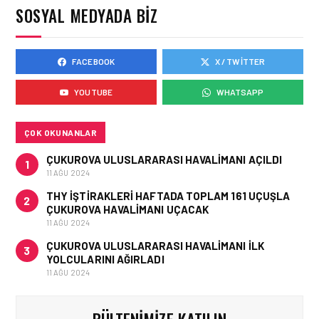
SOSYAL MEDYADA BIZ
İŞ BIRLIĞI!
FACEBOOK
X / TWITTER
HAVAYOLU • 05 AĞU 2026
AIR ASTANA’DAN 2026
YOUTUBE
WHATSAPP
YILI İLK YARI FINANSAL
VE OPERASYONEL
SONUÇLARI!
ÇOK OKUNANLAR
ÇUKUROVA ULUSLARARASI HAVALIMANI AÇILDI
1
11 AĞU 2024
THY IŞTIRAKLERI HAFTADA TOPLAM 161 UÇUŞLA
2
ÇUKUROVA HAVALIMANI UÇACAK
11 AĞU 2024
ÇUKUROVA ULUSLARARASI HAVALIMANI İLK
3
YOLCULARINI AĞIRLADI
11 AĞU 2024