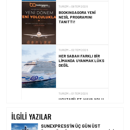
TURIZM • 08 TEM 2026
BOOKINGAGORA YENI
NESIL PROGRAMINI
TANITTI!
TURIZM • 02 TEM 2026
HER SABAH FARKLI BIR
LIMANDA UYANMAK LÜKS
DEĞIL
TURIZM • 01 TEM 2026
UCUZABILET, HAVA YOLU
İÇERIK ALTYAPISINDA
AIRVIATECH’I TERCIH ETTI
İLGILI YAZILAR
SUNEXPRESS’IN ÜÇ GÜN ÜST