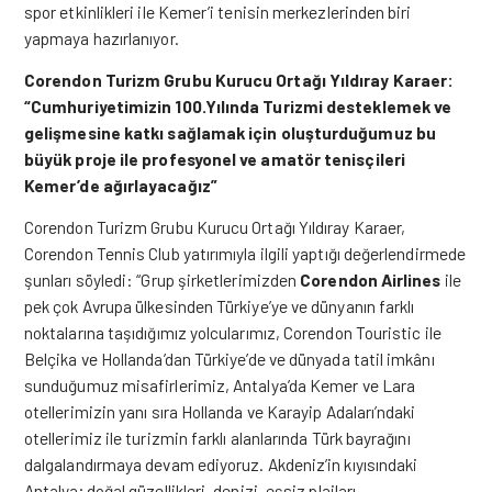
spor etkinlikleri ile Kemer’i tenisin merkezlerinden biri
yapmaya hazırlanıyor.
Corendon Turizm Grubu Kurucu Ortağı Yıldıray Karaer:
“Cumhuriyetimizin 100.Yılında Turizmi desteklemek ve
gelişmesine katkı sağlamak için oluşturduğumuz bu
büyük proje ile profesyonel ve amatör tenisçileri
Kemer’de ağırlayacağız”
Corendon Turizm Grubu Kurucu Ortağı Yıldıray Karaer,
Corendon Tennis Club yatırımıyla ilgili yaptığı değerlendirmede
şunları söyledi: “Grup şirketlerimizden
Corendon Airlines
ile
pek çok Avrupa ülkesinden Türkiye’ye ve dünyanın farklı
noktalarına taşıdığımız yolcularımız, Corendon Touristic ile
Belçika ve Hollanda’dan Türkiye’de ve dünyada tatil imkânı
sunduğumuz misafirlerimiz, Antalya’da Kemer ve Lara
otellerimizin yanı sıra Hollanda ve Karayip Adaları’ndaki
otellerimiz ile turizmin farklı alanlarında Türk bayrağını
dalgalandırmaya devam ediyoruz. Akdeniz’in kıyısındaki
Antalya; doğal güzellikleri, denizi, eşsiz plajları,