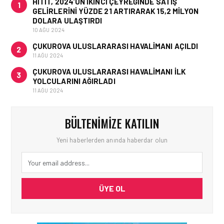
HITIT, 2024’ÜN IKINCI ÇEYREĞINDE SATIŞ
1
GELIRLERINI YÜZDE 21 ARTIRARAK 15,2 MILYON
DOLARA ULAŞTIRDI
10 AĞU 2024
ÇUKUROVA ULUSLARARASI HAVALIMANI AÇILDI
2
11 AĞU 2024
ÇUKUROVA ULUSLARARASI HAVALIMANI İLK
3
YOLCULARINI AĞIRLADI
11 AĞU 2024
BÜLTENIMIZE KATILIN
Yeni haberlerden anında haberdar olun
ÜYE OL