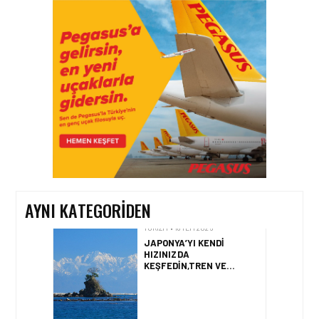
TURIZM • 24 TEM 2026
AIRVIATECH VE WINGIE
ENUYGUN GROUP’TAN
SEYAHAT
TEKNOLOJILERINDE GÜÇ
BIRLIĞI
TURIZM • 24 TEM 2026
ENUYGUN.COM’DAN YAZ
ROTASI: TÜRKIYE’NIN EN
POPÜLER PLAJLARI
AYNI KATEGORIDEN
TURIZM • 18 TEM 2026
JAPONYA’YI KENDI
HIZINIZDA
KEŞFEDIN,TREN VE
OTOBÜSLE YENI BIR
GÜZERGÂH