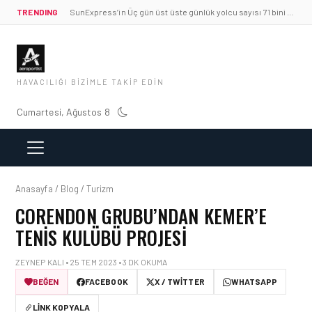
TRENDING
SunExpress’in Üç gün üst üste günlük yolcu sayısı 71 bini aştı
HAVACILIĞI BIZIMLE TAKIP EDIN
Cumartesi, Ağustos 8
Anasayfa / Blog / Turizm
CORENDON GRUBU’NDAN KEMER’E
TENIS KULÜBÜ PROJESI
ZEYNEP KALI • 25 TEM 2023 • 3 DK OKUMA
BEĞEN
FACEBOOK
X / TWITTER
WHATSAPP
LINK KOPYALA