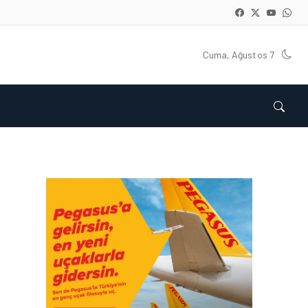
Cuma, Ağustos 7
HAVAYOLU • 05 AĞU 2026
CORENDON’DAN YAKIT
VERIMLILIĞI VE
SÜRDÜRÜLEBILIRLIK IÇIN
İŞ BIRLIĞI!
HAVAYOLU • 05 AĞU 2026