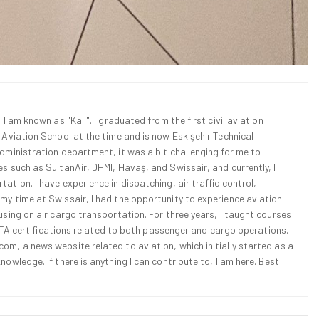
 I am known as "Kali". I graduated from the first civil aviation
l Aviation School at the time and is now Eskişehir Technical
Administration department, it was a bit challenging for me to
es such as SultanAir, DHMI, Havaş, and Swissair, and currently, I
ation. I have experience in dispatching, air traffic control,
 my time at Swissair, I had the opportunity to experience aviation
cusing on air cargo transportation. For three years, I taught courses
d IATA certifications related to both passenger and cargo operations.
om, a news website related to aviation, which initially started as a
nowledge. If there is anything I can contribute to, I am here. Best