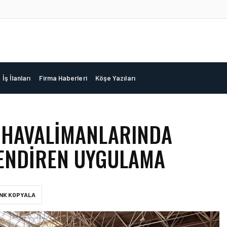
İş İlanları
Firma Haberleri
Köşe Yazıları
 HAVALIMANLARINDA
LENDIREN UYGULAMA
INK KOPYALA