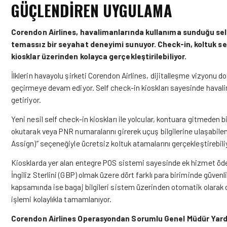
GÜÇLENDIREN UYGULAMA
Corendon Airlines, havalimanlarında kullanıma sunduğu self 
temassız bir seyahat deneyimi sunuyor. Check-in, koltuk seç
kiosklar üzerinden kolayca gerçekleştirilebiliyor.
İlklerin havayolu şirketi Corendon Airlines, dijitalleşme vizyonu 
geçirmeye devam ediyor. Self check-in kioskları sayesinde havalima
getiriyor.
Yeni nesil self check-in kioskları ile yolcular, kontuara gitmeden 
okutarak veya PNR numaralarını girerek uçuş bilgilerine ulaşabilen 
Assign)” seçeneğiyle ücretsiz koltuk atamalarını gerçekleştirebili
Kiosklarda yer alan entegre POS sistemi sayesinde ek hizmet ödem
İngiliz Sterlini (GBP) olmak üzere dört farklı para biriminde güvenli
kapsamında ise bagaj bilgileri sistem üzerinden otomatik olarak doğ
işlemi kolaylıkla tamamlanıyor.
Corendon Airlines Operasyondan Sorumlu Genel Müdür Yardı