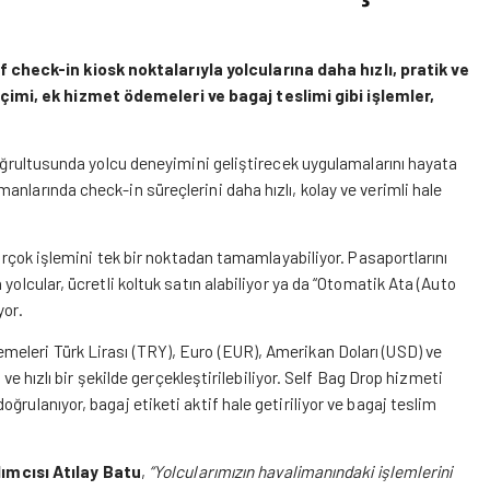
check-in kiosk noktalarıyla yolcularına daha hızlı, pratik ve
imi, ek hizmet ödemeleri ve bagaj teslimi gibi işlemler,
doğrultusunda yolcu deneyimini geliştirecek uygulamalarını hayata
nlarında check-in süreçlerini daha hızlı, kolay ve verimli hale
birçok işlemini tek bir noktadan tamamlayabiliyor. Pasaportlarını
yolcular, ücretli koltuk satın alabiliyor ya da “Otomatik Ata (Auto
yor.
eleri Türk Lirası (TRY), Euro (EUR), Amerikan Doları (USD) ve
 ve hızlı bir şekilde gerçekleştirilebiliyor. Self Bag Drop hizmeti
rulanıyor, bagaj etiketi aktif hale getiriliyor ve bagaj teslim
mcısı Atılay Batu
,
“Yolcularımızın havalimanındaki işlemlerini