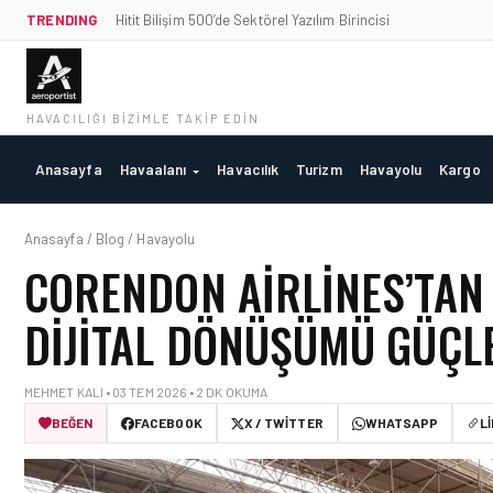
TRENDING
Hitit Bilişim 500’de Sektörel Yazılım Birincisi
HAVACILIĞI BIZIMLE TAKIP EDIN
Anasayfa
Havaalanı
Havacılık
Turizm
Havayolu
Kargo
Anasayfa / Blog / Havayolu
CORENDON AIRLINES’TAN
DIJITAL DÖNÜŞÜMÜ GÜÇ
MEHMET KALI • 03 TEM 2026 • 2 DK OKUMA
BEĞEN
FACEBOOK
X / TWITTER
WHATSAPP
L