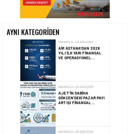
AIR ASTANA’DAN 2026
YILI İLK YARI FINANSAL
VE OPERASYONEL
SONUÇLARI!
AYNI KATEGORIDEN
HAVAYOLU • 05 AĞU 2026
AJET’IN SABIHA
GÖKÇEN’DEKI PAZAR PAYI
ARTIŞI FINANSAL
SONUÇLARI NASIL
ETKILEDI?
HAVAYOLU • 05 AĞU 2026
SUNEXPRESS’TEN YENI
KARIYER WEB SITESI VE
DIJITAL İŞE ALIM
PLATFORMU!
HAVAYOLU • 05 AĞU 2026