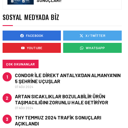
SONUÇLARI!
AIR ASTANA’DAN 2026
YILI İLK YARI FINANSAL
VE OPERASYONEL
SOSYAL MEDYADA BIZ
SONUÇLARI!
FACEBOOK
X / TWITTER
HAVAYOLU • 05 AĞU 2026
AJET’IN SABIHA
YOUTUBE
WHATSAPP
GÖKÇEN’DEKI PAZAR PAYI
ARTIŞI FINANSAL
SONUÇLARI NASIL
ETKILEDI?
ÇOK OKUNANLAR
CONDOR ILE DIREKT ANTALYA’DAN ALMANYA’NIN
1
5 ŞEHRINE UÇUŞLAR
07 AĞU 2024
ARTAN SICAKLIKLAR BOZULABILIR ÜRÜN
2
TAŞIMACILIĞINI ZORUNLU HALE GETIRIYOR
07 AĞU 2024
THY TEMMUZ 2024 TRAFIK SONUÇLARI
3
AÇIKLANDI