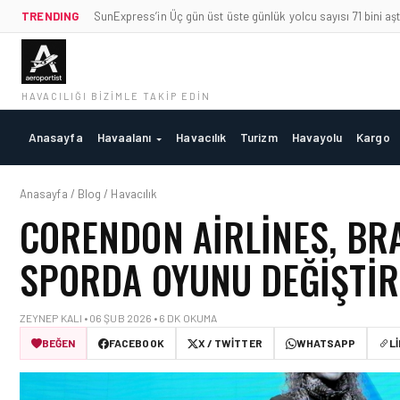
TRENDING
SunExpress’in Üç gün üst üste günlük yolcu sayısı 71 bini aşt
HAVACILIĞI BIZIMLE TAKIP EDIN
Anasayfa
Havaalanı
Havacılık
Turizm
Havayolu
Kargo
Anasayfa / Blog / Havacılık
CORENDON AIRLINES, BR
SPORDA OYUNU DEĞIŞTIRE
ZEYNEP KALI • 06 ŞUB 2026 • 6 DK OKUMA
BEĞEN
FACEBOOK
X / TWITTER
WHATSAPP
L