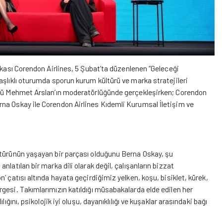
rkası
Corendon Airlines
, 5 Şubat’ta düzenlenen “Geleceği
aşlıklı oturumda sporun kurum kültürü ve marka stratejileri
dürü Mehmet Arslan’ın moderatörlüğünde gerçekleşirken; Corendon
na Oskay ile Corendon Airlines Kıdemli Kurumsal İletişim ve
ltürünün yaşayan bir parçası olduğunu Berna Oskay, şu
latılan bir marka dili olarak değil, çalışanların bizzat
 çatısı altında hayata geçirdiğimiz yelken, koşu, bisiklet, kürek,
gesi. Takımlarımızın katıldığı müsabakalarda elde edilen her
ğını, psikolojik iyi oluşu, dayanıklılığı ve kuşaklar arasındaki bağı