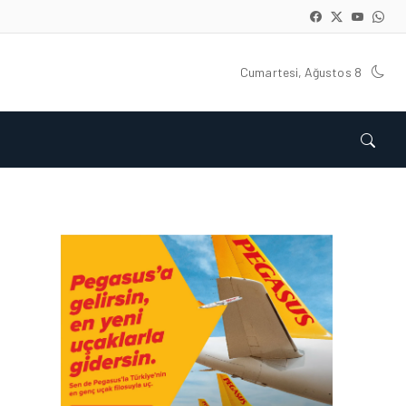
Cumartesi, Ağustos 8
HAVACILIK • 06 AĞU 2026
HITIT BILIŞIM 500’DE
SEKTÖREL YAZILIM
BIRINCISI
HAVACILIK • 05 AĞU 2026