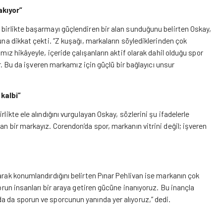
akıyor”
 birlikte başarmayı güçlendiren bir alan sunduğunu belirten Oskay,
una dikkat çekti. “Z kuşağı, markaların söylediklerinden çok
mız hikâyeyle, içeride çalışanların aktif olarak dahil olduğu spor
yor. Bu da işveren markamız için güçlü bir bağlayıcı unsur
 kalbi”
likte ele alındığını vurgulayan Oskay, sözlerini şu ifadelerle
an bir markayız. Corendon’da spor, markanın vitrini değil; işveren
arak konumlandırdığını belirten Pınar Pehlivan ise markanın çok
porun insanları bir araya getiren gücüne inanıyoruz. Bu inançla
a da sporun ve sporcunun yanında yer alıyoruz,” dedi.