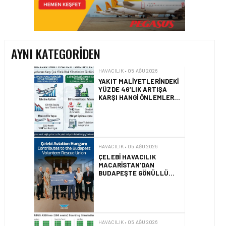
YAKIT MALIYETLERINDEKI
YÜZDE 46’LIK ARTIŞA
KARŞI HANGI ÖNLEMLER
ALINIYOR?
AYNI KATEGORIDEN
HAVACILIK • 05 AĞU 2026
ÇELEBI HAVACILIK
MACARISTAN’DAN
BUDAPEŞTE GÖNÜLLÜ
KURTARMA BIRLIĞI’NE
ANLAMLI DESTEK!
HAVACILIK • 05 AĞU 2026
AIRBUS A320NEO
UÇAKLARINDA YOLCU
BINIŞ SÜREÇLERI
SIMÜLASYONLA TEST
EDILDI!
HAVACILIK • 04 AĞU 2026