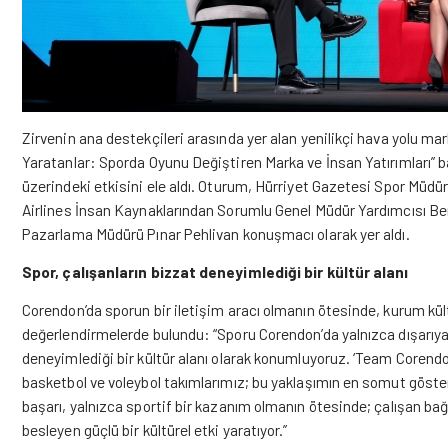
Zirvenin ana destekçileri arasında yer alan yenilikçi hava yolu ma
Yaratanlar: Sporda Oyunu Değiştiren Marka ve İnsan Yatırımları” b
üzerindeki etkisini ele aldı. Oturum, Hürriyet Gazetesi Spor Mü
Airlines İnsan Kaynaklarından Sorumlu Genel Müdür Yardımcısı Ber
Pazarlama Müdürü Pınar Pehlivan konuşmacı olarak yer aldı.
Spor, çalışanların bizzat deneyimlediği bir kültür alanı
Corendon’da sporun bir iletişim aracı olmanın ötesinde, kurum kü
değerlendirmelerde bulundu: “Sporu Corendon’da yalnızca dışarıya an
deneyimlediği bir kültür alanı olarak konumluyoruz. ‘Team Corendon’
basketbol ve voleybol takımlarımız; bu yaklaşımın en somut göster
başarı, yalnızca sportif bir kazanım olmanın ötesinde; çalışan bağlılı
besleyen güçlü bir kültürel etki yaratıyor.”