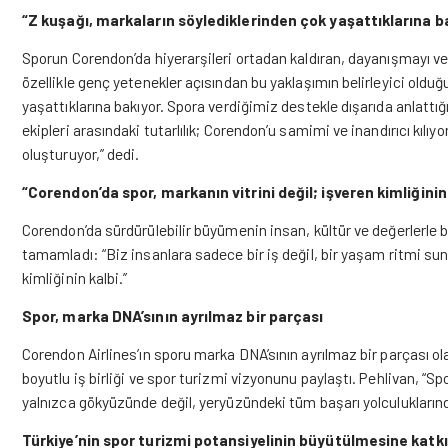
“Z kuşağı, markaların söylediklerinden çok yaşattıklarına b
Sporun Corendon’da hiyerarşileri ortadan kaldıran, dayanışmayı ve
özellikle genç yetenekler açısından bu yaklaşımın belirleyici olduğ
yaşattıklarına bakıyor. Spora verdiğimiz destekle dışarıda anlattığı
ekipleri arasındaki tutarlılık; Corendon’u samimi ve inandırıcı kılı
oluşturuyor,” dedi.
“Corendon’da spor, markanın vitrini değil; işveren kimliğinin
Corendon’da sürdürülebilir büyümenin insan, kültür ve değerlerle bir
tamamladı: “Biz insanlara sadece bir iş değil, bir yaşam ritmi sun
kimliğinin kalbi.”
Spor, marka DNA’sının ayrılmaz bir parçası
Corendon Airlines’ın sporu marka DNA’sının ayrılmaz bir parçası ol
boyutlu iş birliği ve spor turizmi vizyonunu paylaştı. Pehlivan, “S
yalnızca gökyüzünde değil, yeryüzündeki tüm başarı yolculuklarınd
Türkiye’nin spor turizmi potansiyelinin büyütülmesine katkı