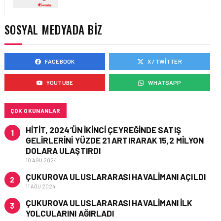
YAKIT MALIYETLERINDEKI
YÜZDE 46’LIK ARTIŞA
KARŞI HANGI ÖNLEMLER
SOSYAL MEDYADA BIZ
ALINIYOR?
FACEBOOK
X / TWITTER
HAVACILIK • 05 AĞU 2026
ÇELEBI HAVACILIK
YOUTUBE
WHATSAPP
MACARISTAN’DAN
BUDAPEŞTE GÖNÜLLÜ
KURTARMA BIRLIĞI’NE
ANLAMLI DESTEK!
ÇOK OKUNANLAR
HITIT, 2024’ÜN IKINCI ÇEYREĞINDE SATIŞ
1
GELIRLERINI YÜZDE 21 ARTIRARAK 15,2 MILYON
DOLARA ULAŞTIRDI
10 AĞU 2024
ÇUKUROVA ULUSLARARASI HAVALIMANI AÇILDI
2
11 AĞU 2024
ÇUKUROVA ULUSLARARASI HAVALIMANI İLK
3
YOLCULARINI AĞIRLADI