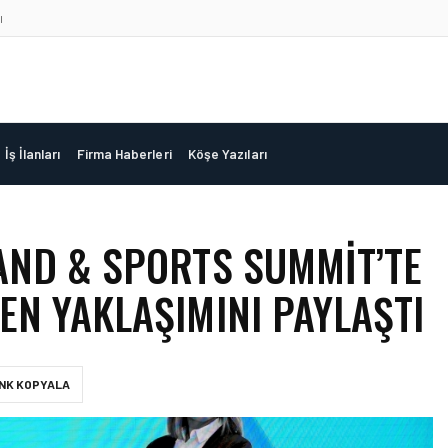
ı
İş İlanları
Firma Haberleri
Köşe Yazıları
AND & SPORTS SUMMIT’TE
N YAKLAŞIMINI PAYLAŞTI
INK KOPYALA