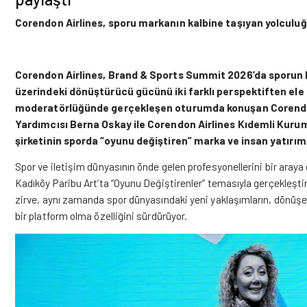
Corendon Airlines, sporu markanın kalbine taşıyan yolculuğ
Corendon Airlines, Brand & Sports Summit 2026’da sporun k
üzerindeki dönüştürücü gücünü iki farklı perspektiften ele
moderatörlüğünde gerçekleşen oturumda konuşan Corendon
Yardımcısı Berna Oskay ile Corendon Airlines Kıdemli Kurum
şirketinin sporda “oyunu değiştiren” marka ve insan yatırıml
Spor ve iletişim dünyasının önde gelen profesyonellerini bir aray
Kadıköy Paribu Art’ta “Oyunu Değiştirenler” temasıyla gerçekleştiri
zirve, aynı zamanda spor dünyasındaki yeni yaklaşımların, dönüşen
bir platform olma özelliğini sürdürüyor.