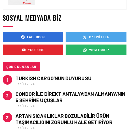
YAKIT MALIYETLERINDEKI
YÜZDE 46’LIK ARTIŞA
KARŞI HANGI ÖNLEMLER
SOSYAL MEDYADA BIZ
ALINIYOR?
FACEBOOK
X / TWITTER
HAVACILIK • 05 AĞU 2026
ÇELEBI HAVACILIK
YOUTUBE
WHATSAPP
MACARISTAN’DAN
BUDAPEŞTE GÖNÜLLÜ
KURTARMA BIRLIĞI’NE
ANLAMLI DESTEK!
ÇOK OKUNANLAR
TURKISH CARGO’NUN DUYURUSU
1
07 AĞU 2024
CONDOR ILE DIREKT ANTALYA’DAN ALMANYA’NIN
2
5 ŞEHRINE UÇUŞLAR
07 AĞU 2024
ARTAN SICAKLIKLAR BOZULABILIR ÜRÜN
3
TAŞIMACILIĞINI ZORUNLU HALE GETIRIYOR
07 AĞU 2024