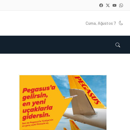
Cuma, Ağustos 7
HAVACILIK • 06 AĞU 2026
HITIT BILIŞIM 500’DE
SEKTÖREL YAZILIM
BIRINCISI
HAVACILIK • 05 AĞU 2026