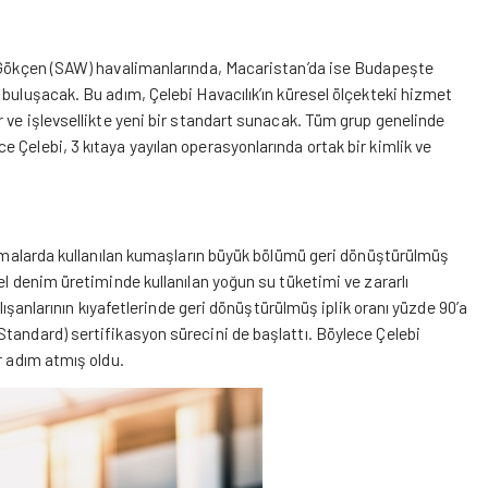
a Gökçen (SAW) havalimanlarında, Macaristan’da ise Budapeşte
 buluşacak. Bu adım, Çelebi Havacılık’ın küresel ölçekteki hizmet
r ve işlevsellikte yeni bir standart sunacak. Tüm grup genelinde
 Çelebi, 3 kıtaya yayılan operasyonlarında ortak bir kimlik ve
formalarda kullanılan kumaşların büyük bölümü geri dönüştürülmüş
el denim üretiminde kullanılan yoğun su tüketimi ve zararlı
alışanlarının kıyafetlerinde geri dönüştürülmüş iplik oranı yüzde 90’a
tandard) sertifikasyon sürecini de başlattı. Böylece Çelebi
r adım atmış oldu.