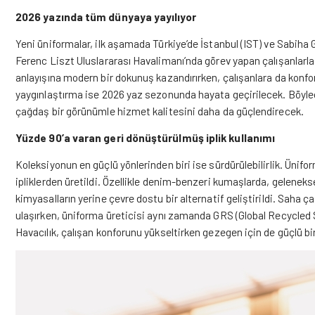
2026 yazında tüm dünyaya yayılıyor
Yeni üniformalar, ilk aşamada Türkiye’de İstanbul (IST) ve Sabih
Ferenc Liszt Uluslararası Havalimanı’nda görev yapan çalışanlarla
anlayışına modern bir dokunuş kazandırırken, çalışanlara da konfo
yaygınlaştırma ise 2026 yaz sezonunda hayata geçirilecek. Böylece
çağdaş bir görünümle hizmet kalitesini daha da güçlendirecek.
Yüzde 90’a varan geri dönüştürülmüş iplik kullanımı
Koleksiyonun en güçlü yönlerinden biri ise sürdürülebilirlik. Üni
ipliklerden üretildi. Özellikle denim-benzeri kumaşlarda, geleneks
kimyasalların yerine çevre dostu bir alternatif geliştirildi. Saha ç
ulaşırken, üniforma üreticisi aynı zamanda GRS (Global Recycled S
Havacılık, çalışan konforunu yükseltirken gezegen için de güçlü bi