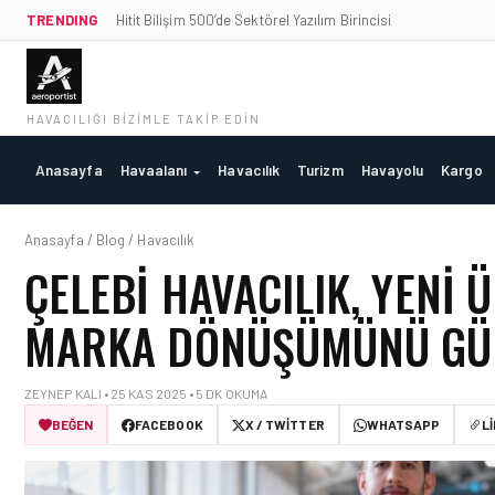
TRENDING
Hitit Bilişim 500’de Sektörel Yazılım Birincisi
HAVACILIĞI BIZIMLE TAKIP EDIN
Anasayfa
Havaalanı
Havacılık
Turizm
Havayolu
Kargo
Anasayfa / Blog / Havacılık
ÇELEBI HAVACILIK, YENI
MARKA DÖNÜŞÜMÜNÜ GÜ
ZEYNEP KALI • 25 KAS 2025 • 5 DK OKUMA
BEĞEN
FACEBOOK
X / TWITTER
WHATSAPP
L