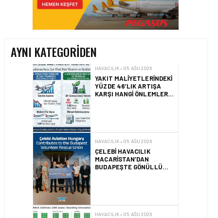
YAKIT MALIYETLERINDEKI
YÜZDE 46’LIK ARTIŞA
KARŞI HANGI ÖNLEMLER
ALINIYOR?
AYNI KATEGORIDEN
HAVACILIK • 05 AĞU 2026
ÇELEBI HAVACILIK
MACARISTAN’DAN
BUDAPEŞTE GÖNÜLLÜ
KURTARMA BIRLIĞI’NE
ANLAMLI DESTEK!
HAVACILIK • 05 AĞU 2026
AIRBUS A320NEO
UÇAKLARINDA YOLCU
BINIŞ SÜREÇLERI
SIMÜLASYONLA TEST
EDILDI!
HAVACILIK • 04 AĞU 2026