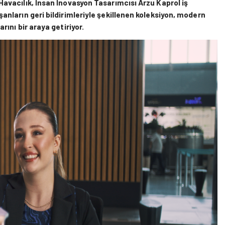
 Havacılık, İnsan İnovasyon Tasarımcısı Arzu Kaprol iş
ışanların geri bildirimleriyle şekillenen koleksiyon, modern
arını bir araya getiriyor.