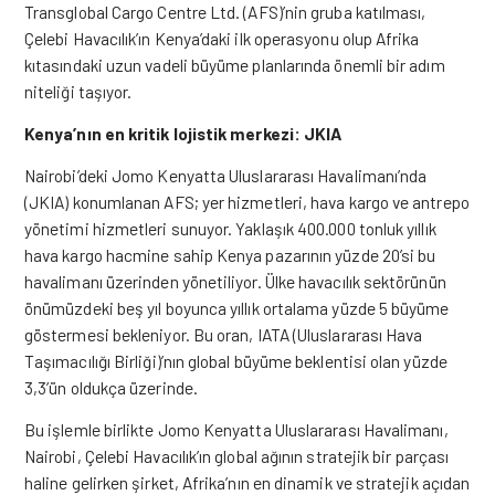
Transglobal Cargo Centre Ltd. (AFS)’nin gruba katılması,
Çelebi Havacılık’ın Kenya’daki ilk operasyonu olup Afrika
kıtasındaki uzun vadeli büyüme planlarında önemli bir adım
niteliği taşıyor.
Kenya’nın en kritik lojistik merkezi: JKIA
Nairobi’deki Jomo Kenyatta Uluslararası Havalimanı’nda
(JKIA) konumlanan AFS; yer hizmetleri, hava kargo ve antrepo
yönetimi hizmetleri sunuyor. Yaklaşık 400.000 tonluk yıllık
hava kargo hacmine sahip Kenya pazarının yüzde 20’si bu
havalimanı üzerinden yönetiliyor. Ülke havacılık sektörünün
önümüzdeki beş yıl boyunca yıllık ortalama yüzde 5 büyüme
göstermesi bekleniyor. Bu oran, IATA (Uluslararası Hava
Taşımacılığı Birliği)’nın global büyüme beklentisi olan yüzde
3,3’ün oldukça üzerinde.
Bu işlemle birlikte Jomo Kenyatta Uluslararası Havalimanı,
Nairobi, Çelebi Havacılık’ın global ağının stratejik bir parçası
haline gelirken şirket, Afrika’nın en dinamik ve stratejik açıdan