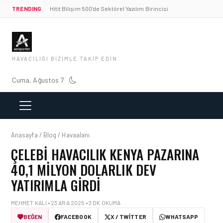
TRENDING
Hitit Bilişim 500’de Sektörel Yazılım Birincisi
HAVACILIĞI BIZIMLE TAKIP EDIN
Cuma, Ağustos 7
Anasayfa / Blog / Havaalanı
ÇELEBI HAVACILIK KENYA PAZARINA
40,1 MILYON DOLARLIK DEV
YATIRIMLA GIRDI
MEHMET KALI • 23 ARA 2025 • 3 DK OKUMA
BEĞEN
FACEBOOK
X / TWITTER
WHATSAPP