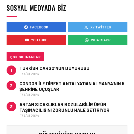
DEVLET KONUKEVI
SOSYAL MEDYADA BIZ
FACEBOOK
X / TWITTER
HAVAALANI • 05 AĞU 2026
ISG’NIN TERMINAL
YOUTUBE
WHATSAPP
MEMURLARINDAN CAN
KURTARAN HAMLE
ÇOK OKUNANLAR
TURKISH CARGO’NUN DUYURUSU
1
07 AĞU 2024
CONDOR ILE DIREKT ANTALYA’DAN ALMANYA’NIN 5
2
ŞEHRINE UÇUŞLAR
07 AĞU 2024
ARTAN SICAKLIKLAR BOZULABILIR ÜRÜN
3
TAŞIMACILIĞINI ZORUNLU HALE GETIRIYOR
07 AĞU 2024