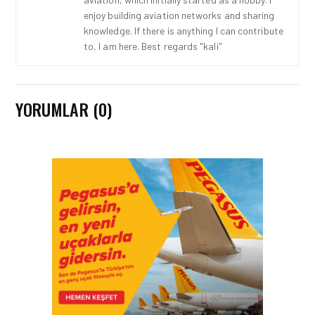
enjoy building aviation networks and sharing
knowledge. If there is anything I can contribute
to, I am here. Best regards "kali"
YORUMLAR (0)
HAVAALANI • 05 AĞU 2026
İSTANBUL VALI
YARDIMCISI BEKIR
DINKIRCI’DEN KONTROL
KULESI’NE ZIYARET
HAVAALANI • 05 AĞU 2026
TASARIMDAN GERÇEĞE:
ANKARA HAVALIMANI
DEVLET KONUKEVI