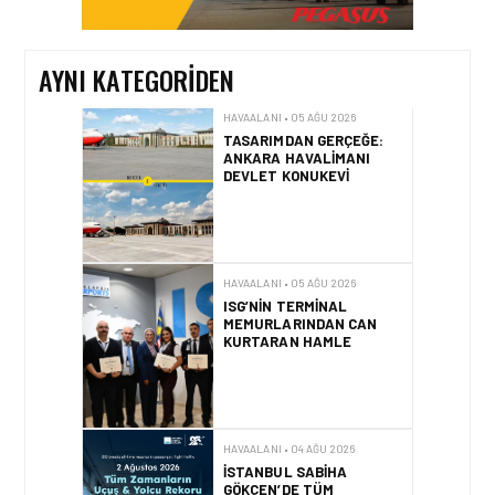
AYNI KATEGORIDEN
HAVAALANI • 05 AĞU 2026
ISG’NIN TERMINAL
MEMURLARINDAN CAN
KURTARAN HAMLE
HAVAALANI • 04 AĞU 2026
İSTANBUL SABIHA
GÖKÇEN’DE TÜM
ZAMANLARIN UÇUŞ VE
YOLCU REKORU KIRILDI
HAVAALANI • 01 AĞU 2026
İZMIR ILE ALMATI
ARASINDA DIREKT