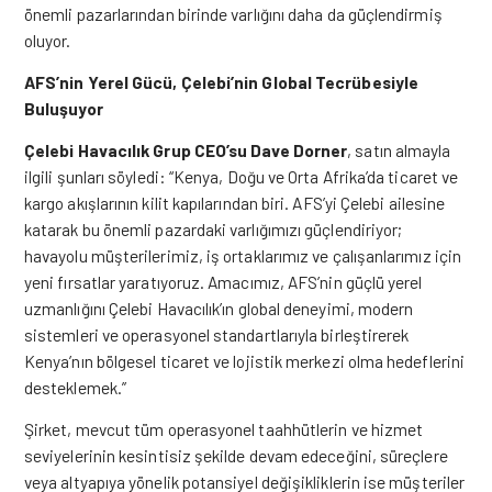
önemli pazarlarından birinde varlığını daha da güçlendirmiş
oluyor.
AFS’nin Yerel Gücü, Çelebi’nin Global Tecrübesiyle
Buluşuyor
Çelebi Havacılık Grup CEO’su Dave Dorner
, satın almayla
ilgili şunları söyledi: “Kenya, Doğu ve Orta Afrika’da ticaret ve
kargo akışlarının kilit kapılarından biri. AFS’yi Çelebi ailesine
katarak bu önemli pazardaki varlığımızı güçlendiriyor;
havayolu müşterilerimiz, iş ortaklarımız ve çalışanlarımız için
yeni fırsatlar yaratıyoruz. Amacımız, AFS’nin güçlü yerel
uzmanlığını Çelebi Havacılık’ın global deneyimi, modern
sistemleri ve operasyonel standartlarıyla birleştirerek
Kenya’nın bölgesel ticaret ve lojistik merkezi olma hedeflerini
desteklemek.”
Şirket, mevcut tüm operasyonel taahhütlerin ve hizmet
seviyelerinin kesintisiz şekilde devam edeceğini, süreçlere
veya altyapıya yönelik potansiyel değişikliklerin ise müşteriler