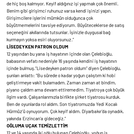
de hiç boş kalmıyor. Keyif aldığınız işi yapmak çok önemli.
Benim gibi girişimci ruhunuz varsa kendi işinizi yapın.
Girişimcilere işlerini mümkün olduğunca çok
büyütmemelerini tavsiye ediyorum. Büyüteceklerse de satış
seçeneğini akıllarında tutsunlar. İşinizle duygusal bağ
kurmayın yoksa esiri oluyorsunuz.”
LİSEDEYKEN PATRON OLDUM
12 yaşından bu yana iş hayatının içinde olan Çelebioğlu,
babasının vefatı nedeniyle 16 yaşında kendini iş hayatının
içinde bulmuş.”Lisedeyken patron oldum” diyen Çelebioğlu,
şunları anlattı: “Bu sürede o kadar yoğun çalıştım ki hobi
geliştirmeye vakit bulamadım. Zaman zaman at bindim,
piyano çaldım ama devam ettiremedim. Tiyatroya çok büyük
ilgim vardı. Çalışanlarımızla birlikte şirket tiyatrosu kurduk.
Ben de oyunlarda rol aldım. Son tiyatromuzda Yedi Kocalı
Hürmüz’ü oynuyorum. Çok keyif aldım. Diyarbakır’da oynadık,
yakında Erzincan’a gideceğiz.”
OĞLUMA UÇAK TEMİZLETTİM
12 ve 14 yaşında iki oğlu bulunan Çelebioğlu, yoğun iş