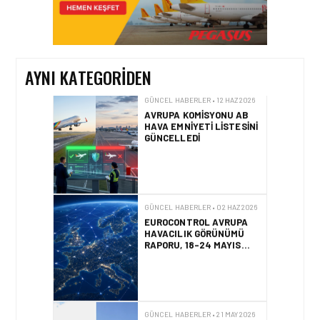
AVRUPA KOMISYONU AB
HAVA EMNIYETI LISTESINI
GÜNCELLEDI
AYNI KATEGORIDEN
GÜNCEL HABERLER • 02 HAZ 2026
EUROCONTROL AVRUPA
HAVACILIK GÖRÜNÜMÜ
RAPORU, 18-24 MAYIS
2026 HAFTASI
GÜNCEL HABERLER • 21 MAY 2026
AF447 FACIASINDA 17
YILLIK HUKUK
MÜCADELESI
SONUÇLANDI
HAVACILIK • 10 MAR 2026