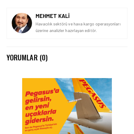
MEHMET KALI
Havacılık sektörü ve hava kargo operasyonları
üzerine analizler hazırlayan editör.
YORUMLAR (0)
GÜNCEL HABERLER • 22 TEM 2026
OKYANUSU KÜREK
ÇEKEREK AŞACAK İLK
TÜRK TAKIMINA GURUR
DOLU DESTEK!
GÜNCEL HABERLER • 12 HAZ 2026