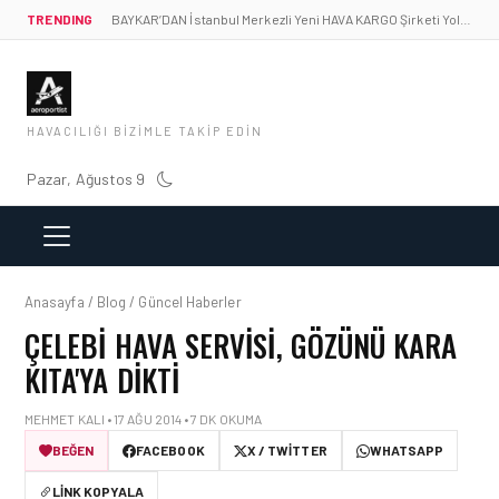
TRENDING
BAYKAR’DAN İstanbul Merkezli Yeni HAVA KARGO Şirketi Yolda!
HAVACILIĞI BIZIMLE TAKIP EDIN
Pazar, Ağustos 9
Anasayfa / Blog / Güncel Haberler
ÇELEBI HAVA SERVISI, GÖZÜNÜ KARA
KITA'YA DIKTI
MEHMET KALI • 17 AĞU 2014 • 7 DK OKUMA
BEĞEN
FACEBOOK
X / TWITTER
WHATSAPP
LINK KOPYALA