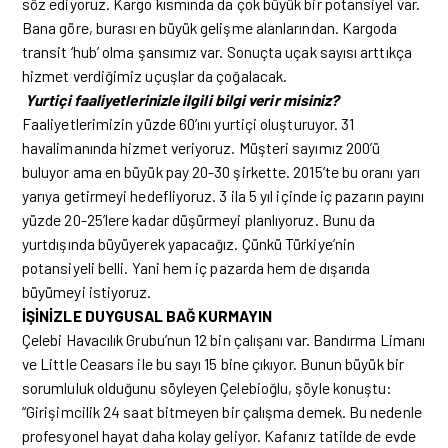
söz ediyoruz. Kargo kısmında da çok büyük bir potansiyel var.
Bana göre, burası en büyük gelişme alanlarından. Kargoda
transit ‘hub’ olma şansımız var. Sonuçta uçak sayısı arttıkça
hizmet verdiğimiz uçuşlar da çoğalacak.
Yurtiçi faaliyetlerinizle ilgili bilgi verir misiniz?
Faaliyetlerimizin yüzde 60’ını yurtiçi oluşturuyor. 31
havalimanında hizmet veriyoruz. Müşteri sayımız 200’ü
buluyor ama en büyük pay 20-30 şirkette. 2015’te bu oranı yarı
yarıya getirmeyi hedefliyoruz. 3 ila 5 yıl içinde iç pazarın payını
yüzde 20-25’lere kadar düşürmeyi planlıyoruz. Bunu da
yurtdışında büyüyerek yapacağız. Çünkü Türkiye’nin
potansiyeli belli. Yani hem iç pazarda hem de dışarıda
büyümeyi istiyoruz.
İŞİNİZLE DUYGUSAL BAĞ KURMAYIN
Çelebi Havacılık Grubu’nun 12 bin çalışanı var. Bandırma Limanı
ve Little Ceasars ile bu sayı 15 bine çıkıyor. Bunun büyük bir
sorumluluk olduğunu söyleyen Çelebioğlu, şöyle konuştu:
“Girişimcilik 24 saat bitmeyen bir çalışma demek. Bu nedenle
profesyonel hayat daha kolay geliyor. Kafanız tatilde de evde