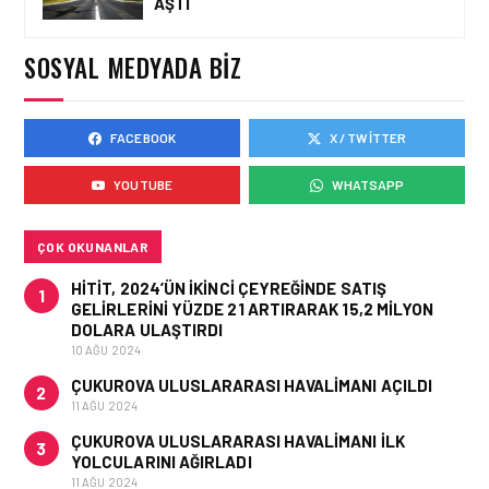
AŞTI
AVRUPA KOMISYONU AB
HAVA EMNIYETI LISTESINI
GÜNCELLEDI
SOSYAL MEDYADA BIZ
FACEBOOK
X / TWITTER
GÜNCEL HABERLER • 02 HAZ 2026
EUROCONTROL AVRUPA
YOUTUBE
WHATSAPP
HAVACILIK GÖRÜNÜMÜ
RAPORU, 18-24 MAYIS
2026 HAFTASI
ÇOK OKUNANLAR
HITIT, 2024’ÜN IKINCI ÇEYREĞINDE SATIŞ
1
GELIRLERINI YÜZDE 21 ARTIRARAK 15,2 MILYON
DOLARA ULAŞTIRDI
10 AĞU 2024
ÇUKUROVA ULUSLARARASI HAVALIMANI AÇILDI
2
11 AĞU 2024
ÇUKUROVA ULUSLARARASI HAVALIMANI İLK
3
YOLCULARINI AĞIRLADI
11 AĞU 2024