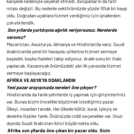
karışıklık nedeniyle seyahat etmedi. Avrupalılar’ın da tatil
rotası değişti. Bu nedenle sektörümüzde yüzde 10’luk bir kayıp
oldu. Doğrudan uçaklara hizmet verdiğimiz için iptallerden
çok etkilendik.
Son yıllarda yurtdışına ağırlık veriyorsunuz. Nerelerde
varsınız?
Macaristan, Avusturya, Almanya ve Hindistan’da varız. Suudi
Arabistan’da yerel bir havayolu şirketine hizmet vermeye
başladık. başka ihaleleri takip ediyoruz. Aralık sonu bir ihale
yapılacak. Kazanırsak önümüzdeki yılın ilk yarısında hizmet
vermeye başlayacağız.
AFRİKA VE ASYA’YA ODAKLANDIK
Yeni pazar arayışınızda nereleri öne çıkıyor?
Hindistan’da da farklı şehirlerde iş yapmak için girişimlerimiz
var. Burası bizim öncelikle büyütmek istediğimiz pazar.
Ülkeyi, insanları tanıdık. Her ülkede kültür, kural, işleyiş ve
devletle ilişkiler farklı. Önümüzde ciddi seçenekler var. Onun
dışında Suudi Arabistan ikinci büyük nokta oldu.
Afrika son yllarda öne çıkan bir pazar oldu. Sizin