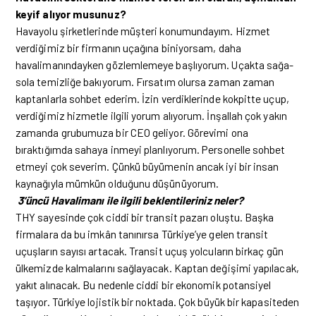
keyif alıyor musunuz?
Havayolu şirketlerinde müşteri konumundayım. Hizmet
verdiğimiz bir firmanın uçağına biniyorsam, daha
havalimanındayken gözlemlemeye başlıyorum. Uçakta sağa-
sola temizliğe bakıyorum. Fırsatım olursa zaman zaman
kaptanlarla sohbet ederim. İzin verdiklerinde kokpitte uçup,
verdiğimiz hizmetle ilgili yorum alıyorum. İnşallah çok yakın
zamanda grubumuza bir CEO geliyor. Görevimi ona
bıraktığımda sahaya inmeyi planlıyorum. Personelle sohbet
etmeyi çok severim. Çünkü büyümenin ancak iyi bir insan
kaynağıyla mümkün olduğunu düşünüyorum.
3’üncü Havalimanı ile ilgili beklentileriniz neler?
THY sayesinde çok ciddi bir transit pazarı oluştu. Başka
firmalara da bu imkân tanınırsa Türkiye’ye gelen transit
uçuşların sayısı artacak. Transit uçuş yolcuların birkaç gün
ülkemizde kalmalarını sağlayacak. Kaptan değişimi yapılacak,
yakıt alınacak. Bu nedenle ciddi bir ekonomik potansiyel
taşıyor. Türkiye lojistik bir noktada. Çok büyük bir kapasiteden