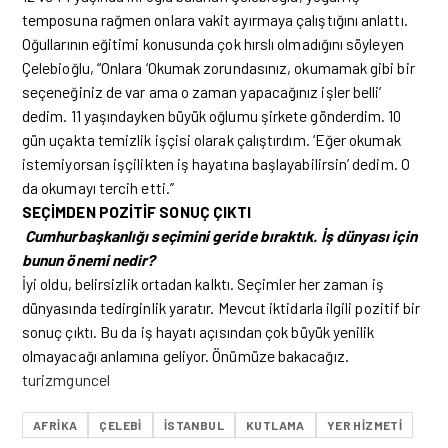
temposuna rağmen onlara vakit ayırmaya çalıştığını anlattı.
Oğullarının eğitimi konusunda çok hırslı olmadığını söyleyen
Çelebioğlu, “Onlara ‘Okumak zorundasınız, okumamak gibi bir
seçeneğiniz de var ama o zaman yapacağınız işler belli’
dedim. 11 yaşındayken büyük oğlumu şirkete gönderdim. 10
gün uçakta temizlik işçisi olarak çalıştırdım. ‘Eğer okumak
istemiyorsan işçilikten iş hayatına başlayabilirsin’ dedim. O
da okumayı tercih etti.”
SEÇİMDEN POZİTİF SONUÇ ÇIKTI
Cumhurbaşkanlığı seçimini geride bıraktık. İş dünyası için
bunun önemi nedir?
İyi oldu, belirsizlik ortadan kalktı. Seçimler her zaman iş
dünyasında tedirginlik yaratır. Mevcut iktidarla ilgili pozitif bir
sonuç çıktı. Bu da iş hayatı açısından çok büyük yenilik
olmayacağı anlamına geliyor. Önümüze bakacağız.
turizmguncel
AFRIKA
ÇELEBI
ISTANBUL
KUTLAMA
YER HİZMETİ