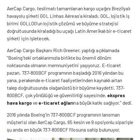
AerCap Cargo, teslimatı tamamlanan kargo uçağını Brezilyalı
havayolu şirketi GOL Linhas Aéreas’a kiraladı. GOL, lojistik iş
birimi GOLLOG’un lojistik çözümü ve büyüme stratejisi
doğrultusunda kiraladığı bu uçağı Latin Amerikalı bir e-ticaret
şirketi için işletecek.
AerCap Cargo Başkanı Rich Greener, yaptığı açıklamada
“Boeing’teki ortaklarımızla birlikte bu önemli dönüm
noktasında olmanın memnuniyetini yaşıyoruz. E-ticaret
pazarı, 737-800BCF programının başladığı 2016 yılından bu
yana, perakende e-ticaret faaliyetlerinden kaynaklı artan
talep doğrultusunda olağanüstü bir büyüme kaydetti. 737-
800BCF, çok yönlülüğü ve güvenilirliği sayesinde,
ekspres
hava kargo
ve
e-ticaret ağları
na büyük katkı sağlıyor.” dedi.
2016 yılında Boeing’in 737-800BCF programının lansman
müşterisi olan AerCap Cargo, 65 kesin ve 9 opsiyonlu siparişle
şu anda en büyük 737-800BCF filosuna sahip bulunuyor.