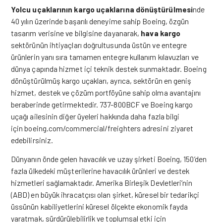
Yolcu uçaklarının kargo uçaklarına dönüştürülmesi
nde
40 yılın üzerinde başarılı deneyime sahip Boeing, özgün
tasarım verisine ve bilgisine dayanarak,
hava kargo
sektörünün ihtiyaçları doğrultusunda üstün ve entegre
ürünlerin yanı sıra tamamen entegre kullanım kılavuzları ve
dünya çapında hizmet içi teknik destek sunmaktadır. Boeing
dönüştürülmüş kargo uçakları, ayrıca, sektörün en geniş
hizmet, destek ve çözüm portföyüne sahip olma avantajını
beraberinde getirmektedir. 737-800BCF ve Boeing kargo
uçağı ailesinin diğer üyeleri hakkında daha fazla bilgi
için
boeing.com/commercial/freighters
adresini ziyaret
edebilirsiniz.
Dünyanın önde gelen havacılık ve uzay şirketi Boeing, 150’den
fazla ülkedeki müşterilerine havacılık ürünleri ve destek
hizmetleri sağlamaktadır. Amerika Birleşik Devletleri’nin
(ABD) en büyük ihracatçısı olan şirket, küresel bir tedarikçi
üssünün kabiliyetlerini küresel ölçekte ekonomik fayda
yaratmak, sürdürülebilirlik ve toplumsal etki için