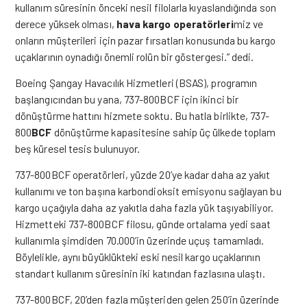
kullanım süresinin önceki nesil filolarla kıyaslandığında son
derece yüksek olması,
hava kargo operatörleri
miz ve
onların müşterileri için pazar fırsatları konusunda bu
kargo
uçaklarının oynadığı önemli rolün bir göstergesi.” dedi.
Boeing Şangay Havacılık Hizmetleri (BSAS), programın
başlangıcından bu yana, 737-800BCF için ikinci bir
dönüştürme hattını hizmete soktu. Bu hatla birlikte, 737-
800
BCF
dönüştürme kapasitesine sahip üç ülkede toplam
beş küresel tesis bulunuyor.
737-800BCF operatörleri, yüzde 20’ye kadar daha az yakıt
kullanımı ve ton başına karbondioksit emisyonu sağlayan bu
kargo uçağıyla daha az yakıtla daha fazla yük taşıyabiliyor.
Hizmetteki 737-800BCF filosu, günde ortalama yedi saat
kullanımla şimdiden 70.000’in üzerinde uçuş tamamladı.
Böylelikle, aynı büyüklükteki eski nesil kargo uçaklarının
standart kullanım süresinin iki katından fazlasına ulaştı.
737-800BCF, 20’den fazla müşteriden gelen 250’in üzerinde