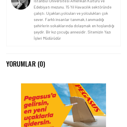
İstanbul Üniversitesi Amerikan Kültürü ve
Edebiyatı mezunu. 15 Yıl Havacılık sektöründe
çalıştı. Uçakları,yolcuları ve yolculukları çok
sever. Farklı insanlar tanımak,tanımadığı
şehirlerin sokaklarında dolaşmak en hoşlandığı
şeydir. Bir kız çocuğu annesidir. Sitemizin Yazı
İşleri Müdürüdür
YORUMLAR (0)
HAVACILIK • 08 AĞU 2026
TÜRK HAVA YOLLARI’NIN
STRATEJIK DÖNÜŞÜM
HIKAYESI: YIRMIBIRINCI
YÜZYIL GÖKTÜRKLERI