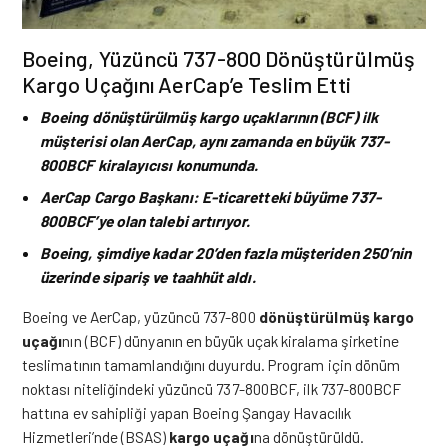
Boeing, Yüzüncü 737-800 Dönüştürülmüş
Kargo Uçağını AerCap’e Teslim Etti
Boeing dönüştürülmüş kargo uçaklarının (BCF) ilk
müşterisi olan AerCap, aynı zamanda en büyük 737-
800BCF kiralayıcısı konumunda.
AerCap Cargo Başkanı: E-ticaretteki büyüme 737-
800BCF’ye olan talebi artırıyor.
Boeing, şimdiye kadar 20’den fazla müşteriden 250’nin
üzerinde sipariş ve taahhüt aldı.
Boeing
ve AerCap, yüzüncü 737-800
dönüştürülmüş kargo
uçağı
nın (BCF) dünyanın en büyük uçak kiralama şirketine
teslimatının tamamlandığını duyurdu. Program için dönüm
noktası niteliğindeki yüzüncü 737-800BCF, ilk 737-800BCF
hattına ev sahipliği yapan Boeing Şangay Havacılık
Hizmetleri’nde (BSAS)
kargo uçağı
na dönüştürüldü.