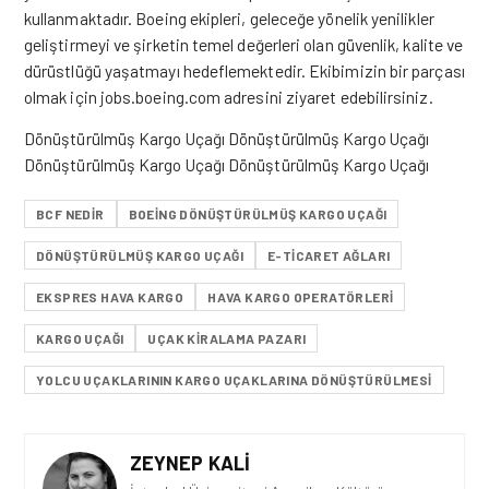
kullanmaktadır. Boeing ekipleri, geleceğe yönelik yenilikler
geliştirmeyi ve şirketin temel değerleri olan güvenlik, kalite ve
dürüstlüğü yaşatmayı hedeflemektedir. Ekibimizin bir parçası
olmak için
jobs.boeing.com
adresini ziyaret edebilirsiniz.
Dönüştürülmüş Kargo Uçağı Dönüştürülmüş Kargo Uçağı
Dönüştürülmüş Kargo Uçağı Dönüştürülmüş Kargo Uçağı
BCF NEDIR
BOEING DÖNÜŞTÜRÜLMÜŞ KARGO UÇAĞI
DÖNÜŞTÜRÜLMÜŞ KARGO UÇAĞI
E-TICARET AĞLARI
EKSPRES HAVA KARGO
HAVA KARGO OPERATÖRLERI
KARGO UÇAĞI
UÇAK KIRALAMA PAZARI
YOLCU UÇAKLARININ KARGO UÇAKLARINA DÖNÜŞTÜRÜLMESI
ZEYNEP KALI