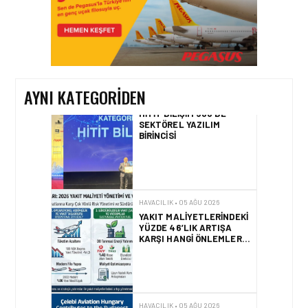
HAVACILIK • 06 AĞU 2026
HITIT BILIŞIM 500’DE
SEKTÖREL YAZILIM
BIRINCISI
AYNI KATEGORIDEN
HAVACILIK • 05 AĞU 2026
YAKIT MALIYETLERINDEKI
YÜZDE 46’LIK ARTIŞA
KARŞI HANGI ÖNLEMLER
ALINIYOR?
HAVACILIK • 05 AĞU 2026
ÇELEBI HAVACILIK
MACARISTAN’DAN
BUDAPEŞTE GÖNÜLLÜ
KURTARMA BIRLIĞI’NE
ANLAMLI DESTEK!