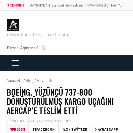
TRENDING
BAYKAR’DAN İstanbul Merkezli Yeni HAVA KARGO Şirketi Yolda!
HAVACILIĞI BIZIMLE TAKIP EDIN
Pazar, Ağustos 9
Anasayfa / Blog / Havacılık
BOEING, YÜZÜNCÜ 737-800
DÖNÜŞTÜRÜLMÜŞ KARGO UÇAĞINI
AERCAP’E TESLIM ETTI
ZEYNEP KALI • 28 EYL 2022 • 5 DK OKUMA
BEĞEN
FACEBOOK
X / TWITTER
WHATSAPP