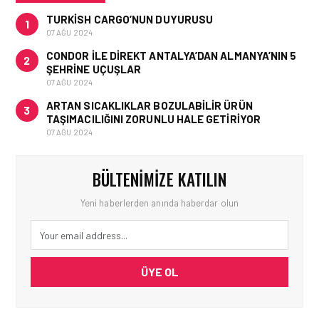
TURKISH CARGO’NUN DUYURUSU
1
07 AĞU 2024
CONDOR ILE DIREKT ANTALYA’DAN ALMANYA’NIN 5
2
ŞEHRINE UÇUŞLAR
07 AĞU 2024
ARTAN SICAKLIKLAR BOZULABILIR ÜRÜN
3
TAŞIMACILIĞINI ZORUNLU HALE GETIRIYOR
07 AĞU 2024
BÜLTENIMIZE KATILIN
Yeni haberlerden anında haberdar olun
ÜYE OL