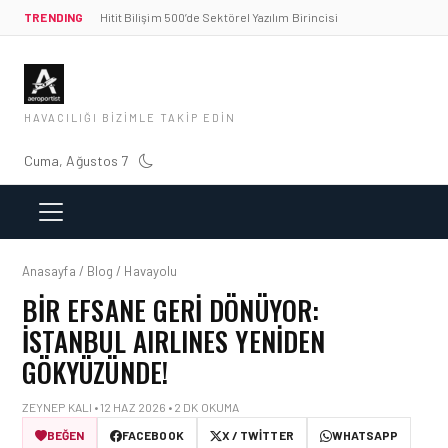
TRENDING
Hitit Bilişim 500’de Sektörel Yazılım Birincisi
HAVACILIĞI BIZIMLE TAKIP EDIN
Cuma, Ağustos 7
Anasayfa / Blog / Havayolu
BIR EFSANE GERI DÖNÜYOR:
İSTANBUL AIRLINES YENIDEN
GÖKYÜZÜNDE!
ZEYNEP KALI • 12 HAZ 2026 • 2 DK OKUMA
BEĞEN
FACEBOOK
X / TWITTER
WHATSAPP