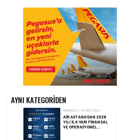
HAVAYOLU • 05 AĞU 2026
CORENDON’DAN YAKIT
VERIMLILIĞI VE
SÜRDÜRÜLEBILIRLIK IÇIN
İŞ BIRLIĞI!
HAVAYOLU • 05 AĞU 2026
AIR ASTANA’DAN 2026
YILI İLK YARI FINANSAL
VE OPERASYONEL
SONUÇLARI!
AYNI KATEGORIDEN
HAVAYOLU • 05 AĞU 2026
AJET’IN SABIHA
GÖKÇEN’DEKI PAZAR PAYI
ARTIŞI FINANSAL
SONUÇLARI NASIL
ETKILEDI?