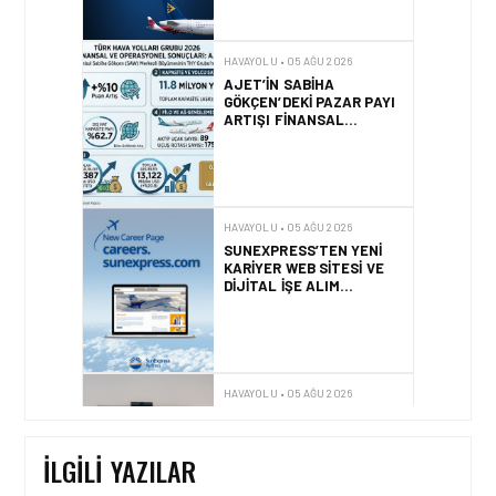
HAVAYOLU • 05 AĞU 2026
SUNEXPRESS’TEN YENI
KARIYER WEB SITESI VE
DIJITAL İŞE ALIM
PLATFORMU!
HAVAYOLU • 05 AĞU 2026
AIR ASTANA, EASIE BY
ICRON’UN KAYNAK
YÖNETIM SISTEMI’NI (RMS)
CANLIYA ALDI
HAVAYOLU • 30 TEM 2026
BAKÜ – KARS DIREKT
UÇUŞLARI RESMEN
BAŞLADI
İLGILI YAZILAR