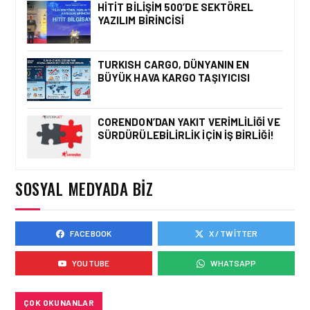
HITIT BILIŞIM 500’DE SEKTÖREL
YAZILIM BIRINCISI
HAVAYOLU • 05 AĞU 2026
CORENDON’DAN YAKIT
VERIMLILIĞI VE
TURKISH CARGO, DÜNYANIN EN
SÜRDÜRÜLEBILIRLIK IÇIN
BÜYÜK HAVA KARGO TAŞIYICISI
İŞ BIRLIĞI!
CORENDON’DAN YAKIT VERIMLILIĞI VE
SÜRDÜRÜLEBILIRLIK IÇIN İŞ BIRLIĞI!
HAVAYOLU • 05 AĞU 2026
AIR ASTANA’DAN 2026
YILI İLK YARI FINANSAL
VE OPERASYONEL
SOSYAL MEDYADA BIZ
SONUÇLARI!
FACEBOOK
X / TWITTER
HAVAYOLU • 05 AĞU 2026
AJET’IN SABIHA
YOUTUBE
WHATSAPP
GÖKÇEN’DEKI PAZAR PAYI
ARTIŞI FINANSAL
SONUÇLARI NASIL
ETKILEDI?
ÇOK OKUNANLAR