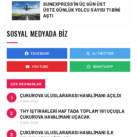
SUNEXPRESS’IN ÜÇ GÜN ÜST
ÜSTE GÜNLÜK YOLCU SAYISI 71 BINI
HAVAYOLU • 05 AĞU 2026
AŞTI
CORENDON’DAN YAKIT
VERIMLILIĞI VE
SÜRDÜRÜLEBILIRLIK IÇIN
SOSYAL MEDYADA BIZ
İŞ BIRLIĞI!
FACEBOOK
X / TWITTER
HAVAYOLU • 05 AĞU 2026
AIR ASTANA’DAN 2026
YOUTUBE
WHATSAPP
YILI İLK YARI FINANSAL
VE OPERASYONEL
SONUÇLARI!
ÇOK OKUNANLAR
ÇUKUROVA ULUSLARARASI HAVALIMANI AÇILDI
1
11 AĞU 2024
THY IŞTIRAKLERI HAFTADA TOPLAM 161 UÇUŞLA
2
ÇUKUROVA HAVALIMANI UÇACAK
11 AĞU 2024
ÇUKUROVA ULUSLARARASI HAVALIMANI İLK
3