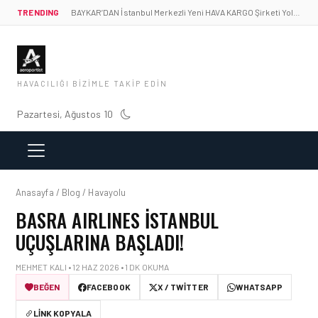
TRENDING
BAYKAR’DAN İstanbul Merkezli Yeni HAVA KARGO Şirketi Yolda!
HAVACILIĞI BIZIMLE TAKIP EDIN
Pazartesi, Ağustos 10
Anasayfa / Blog / Havayolu
BASRA AIRLINES İSTANBUL
UÇUŞLARINA BAŞLADI!
MEHMET KALI • 12 HAZ 2026 • 1 DK OKUMA
BEĞEN
FACEBOOK
X / TWITTER
WHATSAPP
LINK KOPYALA