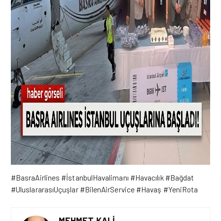
#BasraAirlines #İstanbulHavalimanı #Havacılık #Bağdat
#UluslararasıUçuşlar #BilenAirService #Havaş #YeniRota
MEHMET KALI