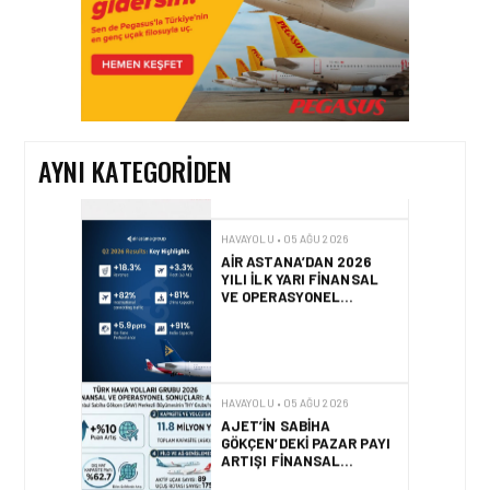
HAVAYOLU • 05 AĞU 2026
CORENDON’DAN YAKIT
VERIMLILIĞI VE
SÜRDÜRÜLEBILIRLIK IÇIN
İŞ BIRLIĞI!
AYNI KATEGORIDEN
HAVAYOLU • 05 AĞU 2026
AIR ASTANA’DAN 2026
YILI İLK YARI FINANSAL
VE OPERASYONEL
SONUÇLARI!
HAVAYOLU • 05 AĞU 2026
AJET’IN SABIHA
GÖKÇEN’DEKI PAZAR PAYI
ARTIŞI FINANSAL
SONUÇLARI NASIL
ETKILEDI?