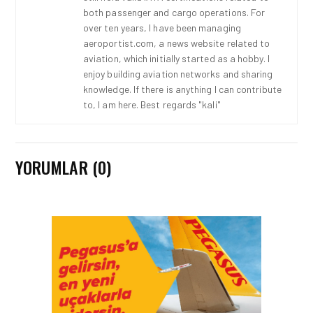
both passenger and cargo operations. For
over ten years, I have been managing
aeroportist.com, a news website related to
aviation, which initially started as a hobby. I
enjoy building aviation networks and sharing
knowledge. If there is anything I can contribute
to, I am here. Best regards "kali"
YORUMLAR (0)
HAVAYOLU • 07 AĞU 2026
SUNEXPRESS’IN ÜÇ GÜN
ÜST ÜSTE GÜNLÜK
YOLCU SAYISI 71 BINI AŞTI