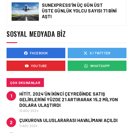
SUNEXPRESS’IN ÜÇ GÜN ÜST
ÜSTE GÜNLÜK YOLCU SAYISI 71 BINI
HAVAYOLU • 05 AĞU 2026
AŞTI
CORENDON’DAN YAKIT
VERIMLILIĞI VE
SÜRDÜRÜLEBILIRLIK IÇIN
SOSYAL MEDYADA BIZ
İŞ BIRLIĞI!
FACEBOOK
X / TWITTER
HAVAYOLU • 05 AĞU 2026
AIR ASTANA’DAN 2026
YOUTUBE
WHATSAPP
YILI İLK YARI FINANSAL
VE OPERASYONEL
SONUÇLARI!
ÇOK OKUNANLAR
HITIT, 2024’ÜN IKINCI ÇEYREĞINDE SATIŞ
1
GELIRLERINI YÜZDE 21 ARTIRARAK 15,2 MILYON
DOLARA ULAŞTIRDI
10 AĞU 2024
ÇUKUROVA ULUSLARARASI HAVALIMANI AÇILDI
2
11 AĞU 2024