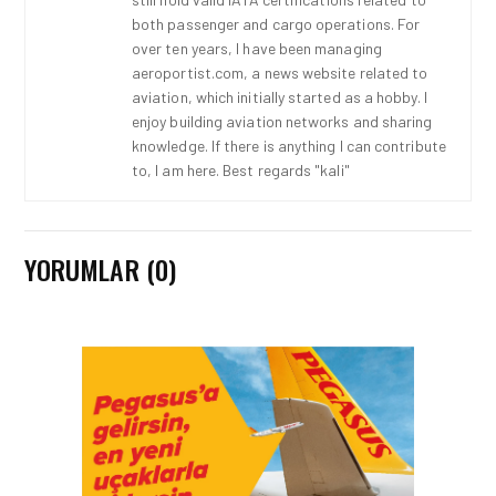
both passenger and cargo operations. For
over ten years, I have been managing
aeroportist.com, a news website related to
aviation, which initially started as a hobby. I
enjoy building aviation networks and sharing
knowledge. If there is anything I can contribute
to, I am here. Best regards "kali"
YORUMLAR (0)
HAVAYOLU • 07 AĞU 2026
SUNEXPRESS’IN ÜÇ GÜN
ÜST ÜSTE GÜNLÜK
YOLCU SAYISI 71 BINI AŞTI