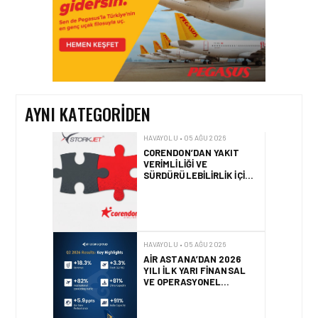
HAVAYOLU • 05 AĞU 2026
CORENDON’DAN YAKIT
VERIMLILIĞI VE
SÜRDÜRÜLEBILIRLIK IÇIN
İŞ BIRLIĞI!
AYNI KATEGORIDEN
HAVAYOLU • 05 AĞU 2026
AIR ASTANA’DAN 2026
YILI İLK YARI FINANSAL
VE OPERASYONEL
SONUÇLARI!
HAVAYOLU • 05 AĞU 2026
AJET’IN SABIHA
GÖKÇEN’DEKI PAZAR PAYI
ARTIŞI FINANSAL
SONUÇLARI NASIL
ETKILEDI?