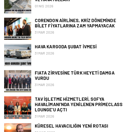
01 NIS 2026
CORENDON AIRLINES, KRIZ DÖNEMINDE
BILET FIYATLARINA ZAM YAPMAYACAK
31 MAR 2026
HAVA KARGODA ŞUBAT İVMESI
31 MAR 2026
FIATA ZIRVESINE TÜRK HEYETI DAMGA
VURDU
31 MAR 2026
TAV İŞLETME HIZMETLERI, SOFYA
HAVALIMANI’NDA YENILENEN PRIMECLASS
LOUNGE’U AÇTI
31 MAR 2026
KÜRESEL HAVACILIĞIN YENI ROTASI