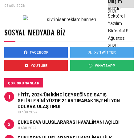
06 AĞU 2026
SOSYAL MEDYADA BIZ
FACEBOOK
X / TWITTER
YOUTUBE
WHATSAPP
ÇOK OKUNANLAR
HITIT, 2024’ÜN IKINCI ÇEYREĞINDE SATIŞ
1
GELIRLERINI YÜZDE 21 ARTIRARAK 15,2 MILYON
DOLARA ULAŞTIRDI
10 AĞU 2024
ÇUKUROVA ULUSLARARASI HAVALIMANI AÇILDI
2
11 AĞU 2024
ÇUKUROVA ULUSLARARASI HAVALIMANI İLK