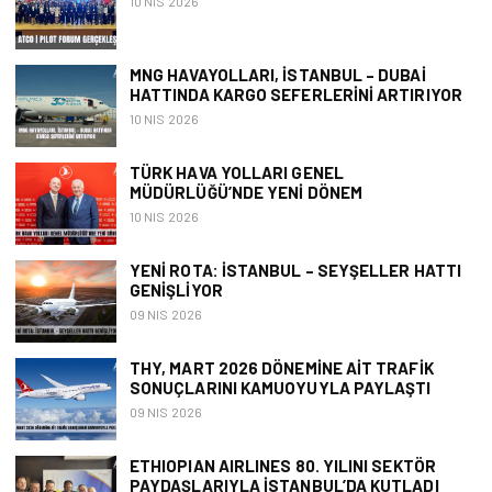
10 NIS 2026
MNG HAVAYOLLARI, İSTANBUL – DUBAI
HATTINDA KARGO SEFERLERINI ARTIRIYOR
10 NIS 2026
TÜRK HAVA YOLLARI GENEL
MÜDÜRLÜĞÜ’NDE YENI DÖNEM
10 NIS 2026
YENI ROTA: İSTANBUL – SEYŞELLER HATTI
GENIŞLIYOR
09 NIS 2026
THY, MART 2026 DÖNEMINE AIT TRAFIK
SONUÇLARINI KAMUOYUYLA PAYLAŞTI
09 NIS 2026
ETHIOPIAN AIRLINES 80. YILINI SEKTÖR
PAYDAŞLARIYLA İSTANBUL’DA KUTLADI