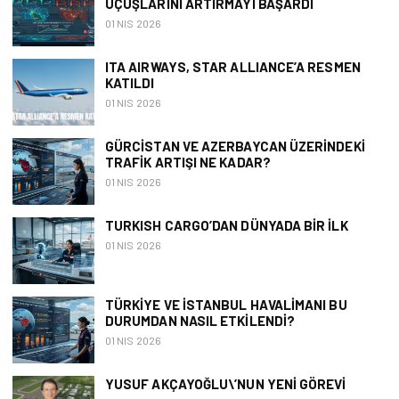
UÇUŞLARINI ARTIRMAYI BAŞARDI
01 NIS 2026
ITA AIRWAYS, STAR ALLIANCE’A RESMEN
KATILDI
01 NIS 2026
GÜRCISTAN VE AZERBAYCAN ÜZERINDEKI
TRAFIK ARTIŞI NE KADAR?
01 NIS 2026
TURKISH CARGO’DAN DÜNYADA BIR İLK
01 NIS 2026
TÜRKIYE VE İSTANBUL HAVALIMANI BU
DURUMDAN NASIL ETKILENDI?
01 NIS 2026
YUSUF AKÇAYOĞLU\’NUN YENI GÖREVI