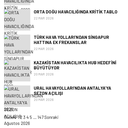
ORTA DOĞU HAVACILIĞINDA KRITIK TABLO
22 MAR 2026
TÜRK HAVA YOLLARI’NDAN SINGAPUR
HATTINA EK FREKANSLAR
22 MAR 2026
KAZAKISTAN HAVACILIKTA HUB HEDEFINI
BÜYÜTÜYOR
20 MAR 2026
URAL HAVAYOLLARI’NDAN ANTALYA’YA
SEZON AÇILIŞI
20 MAR 2026
Yazı sayfalaması
Önceki
1
2
3
4
5
…
147
Sonraki