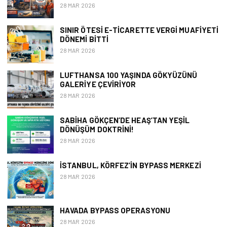
28 MAR 2026
SINIR ÖTESI E-TICARETTE VERGI MUAFIYETI
DÖNEMI BITTI
28 MAR 2026
LUFTHANSA 100 YAŞINDA GÖKYÜZÜNÜ
GALERIYE ÇEVIRIYOR
28 MAR 2026
SABIHA GÖKÇEN’DE HEAŞ’TAN YEŞIL
DÖNÜŞÜM DOKTRINI!
28 MAR 2026
İSTANBUL, KÖRFEZ’İN BYPASS MERKEZI
28 MAR 2026
HAVADA BYPASS OPERASYONU
28 MAR 2026