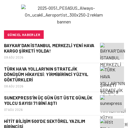
GÜNCEL HABERLER
BAYKAR’DAN İSTANBUL MERKEZLI YENI HAVA
KARGO ŞIRKETI YOLDA!
09 AĞU 2026
TÜRK HAVA YOLLARI’NIN STRATEJIK
DÖNÜŞÜM HIKAYESI: YIRMIBIRINCI YÜZYIL
GÖKTÜRKLERI
08 AĞU 2026
SUNEXPRESS’IN ÜÇ GÜN ÜST ÜSTE GÜNLÜK
YOLCU SAYISI 71 BINI AŞTI
07 AĞU 2026
HITIT BILIŞIM 500’DE SEKTÖREL YAZILIM
BIRINCISI