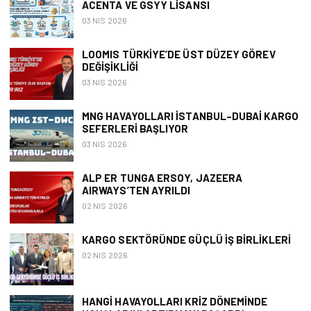
ACENTA VE GSYY LISANSI
03 NIS 2026
LOOMIS TÜRKIYE’DE ÜST DÜZEY GÖREV
DEĞIŞIKLIĞI
03 NIS 2026
MNG HAVAYOLLARI İSTANBUL–DUBAI KARGO
SEFERLERI BAŞLIYOR
03 NIS 2026
ALP ER TUNGA ERSOY, JAZEERA
AIRWAYS’TEN AYRILDI
02 NIS 2026
KARGO SEKTÖRÜNDE GÜÇLÜ İŞ BIRLIKLERI
02 NIS 2026
HANGI HAVAYOLLARI KRIZ DÖNEMINDE