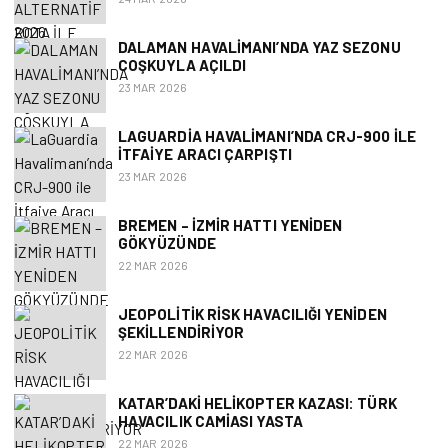
DALAMAN HAVALIMANI’NDA YAZ SEZONU
COŞKUYLA AÇILDI
23 MAR 2026
LAGUARDIA HAVALIMANI’NDA CRJ-900 ILE
İTFAIYE ARACI ÇARPIŞTI
23 MAR 2026
BREMEN – İZMIR HATTI YENIDEN
GÖKYÜZÜNDE
22 MAR 2026
JEOPOLITIK RISK HAVACILIĞI YENIDEN
ŞEKILLENDIRIYOR
22 MAR 2026
KATAR’DAKI HELIKOPTER KAZASI: TÜRK
HAVACILIK CAMIASI YASTA
22 MAR 2026