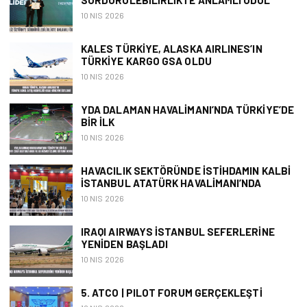
SÜRDÜRÜLEBILIRLIKTE ANLAMLI ÖDÜL
10 NIS 2026
KALES TÜRKIYE, ALASKA AIRLINES’IN
TÜRKIYE KARGO GSA OLDU
10 NIS 2026
YDA DALAMAN HAVALIMANI’NDA TÜRKIYE’DE
BIR İLK
10 NIS 2026
HAVACILIK SEKTÖRÜNDE İSTIHDAMIN KALBI
İSTANBUL ATATÜRK HAVALIMANI’NDA
10 NIS 2026
IRAQI AIRWAYS İSTANBUL SEFERLERINE
YENIDEN BAŞLADI
10 NIS 2026
5. ATCO | PILOT FORUM GERÇEKLEŞTI