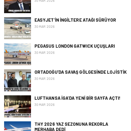
30 MAR 2026
EASYJET’İN İNGILTERE ATAĞI SÜRÜYOR
30 MAR 2026
PEGASUS LONDON GATWICK UÇUŞLARI
30 MAR 2026
ORTADOĞU’DA SAVAŞ GÖLGESINDE LOJISTIK
30 MAR 2026
LUFTHANSA İGA’DA YENI BIR SAYFA AÇTI!
30 MAR 2026
THY 2026 YAZ SEZONUNA REKORLA
MERHABA DEDI