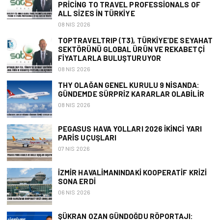
PRICING TO TRAVEL PROFESSIONALS OF
ALL SIZES IN TÜRKIYE
08 NIS 2026
TOPTRAVELTRIP (T3), TÜRKIYE’DE SEYAHAT
SEKTÖRÜNÜ GLOBAL ÜRÜN VE REKABETÇI
FIYATLARLA BULUŞTURUYOR
08 NIS 2026
THY OLAĞAN GENEL KURULU 9 NISANDA:
GÜNDEMDE SÜRPRIZ KARARLAR OLABILIR
08 NIS 2026
PEGASUS HAVA YOLLARI 2026 İKINCI YARI
PARIS UÇUŞLARI
07 NIS 2026
İZMIR HAVALIMANINDAKI KOOPERATIF KRIZI
SONA ERDI
06 NIS 2026
ŞÜKRAN OZAN GÜNDOĞDU RÖPORTAJI: