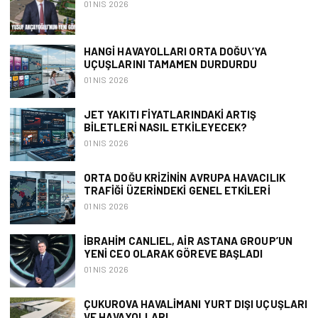
01 NIS 2026
HANGI HAVAYOLLARI ORTA DOĞU\’YA
UÇUŞLARINI TAMAMEN DURDURDU
01 NIS 2026
JET YAKITI FIYATLARINDAKI ARTIŞ
BILETLERI NASIL ETKILEYECEK?
01 NIS 2026
ORTA DOĞU KRIZININ AVRUPA HAVACILIK
TRAFIĞI ÜZERINDEKI GENEL ETKILERI
01 NIS 2026
İBRAHIM CANLIEL, AIR ASTANA GROUP’UN
YENI CEO OLARAK GÖREVE BAŞLADI
01 NIS 2026
ÇUKUROVA HAVALIMANI YURT DIŞI UÇUŞLARI
VE HAVAYOLLARI