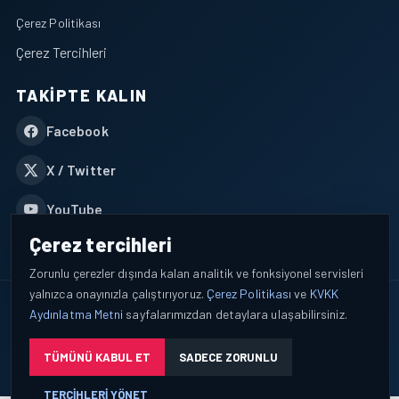
Çerez Politikası
Çerez Tercihleri
TAKIPTE KALIN
Facebook
X / Twitter
YouTube
Çerez tercihleri
WhatsApp
Zorunlu çerezler dışında kalan analitik ve fonksiyonel servisleri
yalnızca onayınızla çalıştırıyoruz.
Çerez Politikası
ve
KVKK
© 2026 AEROPORTIST I Havacılık Veri ve Analiz Platformu. Tüm
Aydınlatma Metni
sayfalarımızdan detaylara ulaşabilirsiniz.
hakları saklıdır.
Okuyucu verileri yalnızca açık bilgilendirme ve tercih yönetimi
TÜMÜNÜ KABUL ET
SADECE ZORUNLU
çerçevesinde işlenir.
TERCIHLERI YÖNET