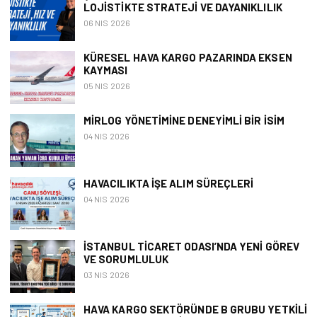
LOJISTIKTE STRATEJI VE DAYANIKLILIK
06 NIS 2026
KÜRESEL HAVA KARGO PAZARINDA EKSEN
KAYMASI
05 NIS 2026
MIRLOG YÖNETIMINE DENEYIMLI BIR İSIM
04 NIS 2026
HAVACILIKTA İŞE ALIM SÜREÇLERI
04 NIS 2026
İSTANBUL TICARET ODASI’NDA YENI GÖREV
VE SORUMLULUK
03 NIS 2026
HAVA KARGO SEKTÖRÜNDE B GRUBU YETKILI