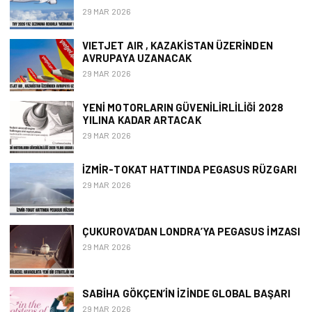
29 MAR 2026
VIETJET AIR , KAZAKISTAN ÜZERINDEN
AVRUPAYA UZANACAK
29 MAR 2026
YENI MOTORLARIN GÜVENILIRLILIĞI 2028
YILINA KADAR ARTACAK
29 MAR 2026
İZMIR-TOKAT HATTINDA PEGASUS RÜZGARI
29 MAR 2026
ÇUKUROVA’DAN LONDRA’YA PEGASUS İMZASI
29 MAR 2026
SABIHA GÖKÇEN’İN İZINDE GLOBAL BAŞARI
29 MAR 2026