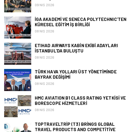
09 NIS 2026
İGA AKADEMI VE SENECA POLYTECHNIC’TEN
KÜRESEL EĞITIM İŞ BIRLIĞI
08 NIS 2026
ETIHAD AIRWAYS KABIN EKIBI ADAYLARI
İSTANBUL’DA BULUŞTU
08 NIS 2026
TÜRK HAVA YOLLARI ÜST YÖNETIMINDE
BAYRAK DEĞIŞIMI
08 NIS 2026
HMC AVIATION B1 CLASS RATING YETKISI VE
BORESCOPE HIZMETLERI
08 NIS 2026
TOPTRAVELTRIP (T3) BRINGS GLOBAL
TRAVEL PRODUCTS AND COMPETITIVE