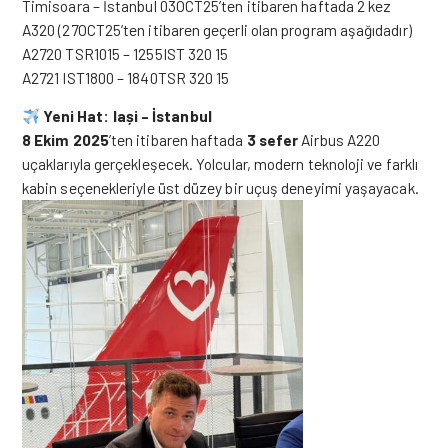
Timisoara – İstanbul 03OCT25’ten itibaren haftada 2 kez
A320 (27OCT25’ten itibaren geçerli olan program aşağıdadır)
A2720 TSR1015 – 1255IST 320 15
A2721 IST1800 – 1840TSR 320 15
Yeni Hat: Iași – İstanbul
8 Ekim 2025
’ten itibaren haftada
3 sefer
Airbus A220
uçaklarıyla gerçekleşecek. Yolcular, modern teknoloji ve farklı
kabin seçenekleriyle üst düzey bir uçuş deneyimi yaşayacak.