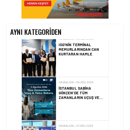
TASARIMDAN GERÇEĞE:
ANKARA HAVALIMANI
DEVLET KONUKEVI
AYNI KATEGORIDEN
HAVAALANI • 05 AĞU 2026
ISG’NIN TERMINAL
MEMURLARINDAN CAN
KURTARAN HAMLE
HAVAALANI • 04 AĞU 2026
İSTANBUL SABIHA
GÖKÇEN’DE TÜM
ZAMANLARIN UÇUŞ VE
YOLCU REKORU KIRILDI
HAVAALANI • 01 AĞU 2026