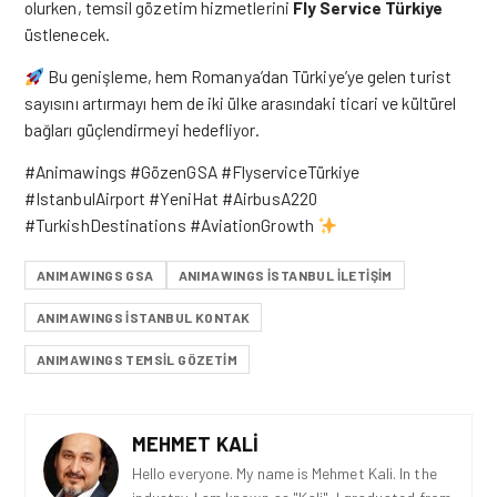
olurken, temsil gözetim hizmetlerini
Fly Service Türkiye
üstlenecek.
Bu genişleme, hem Romanya’dan Türkiye’ye gelen turist
sayısını artırmayı hem de iki ülke arasındaki ticari ve kültürel
bağları güçlendirmeyi hedefliyor.
#Animawings #GözenGSA #FlyserviceTürkiye
#IstanbulAirport #YeniHat #AirbusA220
#TurkishDestinations #AviationGrowth
ANIMAWINGS GSA
ANIMAWINGS İSTANBUL İLETİŞİM
ANIMAWINGS İSTANBUL KONTAK
ANIMAWINGS TEMSİL GÖZETİM
MEHMET KALI
Hello everyone. My name is Mehmet Kali. In the