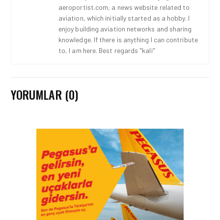
aeroportist.com, a news website related to
aviation, which initially started as a hobby. I
enjoy building aviation networks and sharing
knowledge. If there is anything I can contribute
to, I am here. Best regards "kali"
YORUMLAR (0)
HAVAALANI • 05 AĞU 2026
İSTANBUL VALI
YARDIMCISI BEKIR
DINKIRCI’DEN KONTROL
KULESI’NE ZIYARET
HAVAALANI • 05 AĞU 2026