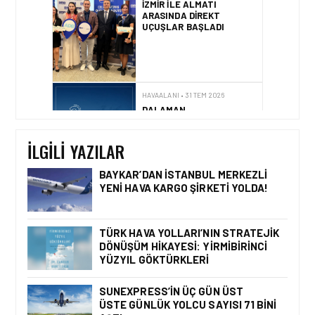
İZMIR ILE ALMATI
ARASINDA DIREKT
UÇUŞLAR BAŞLADI
HAVAALANI • 31 TEM 2026
DALAMAN
HAVALIMANI\’NDAN
TÜRKIYE\’DE BIR İLK
İLGILI YAZILAR
BAYKAR’DAN İSTANBUL MERKEZLI
YENI HAVA KARGO ŞIRKETI YOLDA!
HAVAALANI • 05 AĞU 2026
İSTANBUL VALI
YARDIMCISI BEKIR
TÜRK HAVA YOLLARI’NIN STRATEJIK
DINKIRCI’DEN KONTROL
DÖNÜŞÜM HIKAYESI: YIRMIBIRINCI
KULESI’NE ZIYARET
YÜZYIL GÖKTÜRKLERI
SUNEXPRESS’IN ÜÇ GÜN ÜST
ÜSTE GÜNLÜK YOLCU SAYISI 71 BINI
HAVAALANI • 05 AĞU 2026