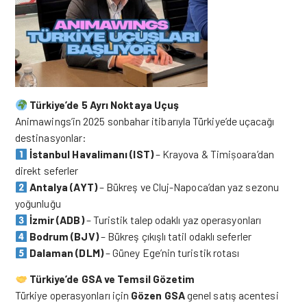
Türkiye’de 5 Ayrı Noktaya Uçuş
Animawings’in 2025 sonbahar itibarıyla Türkiye’de uçacağı
destinasyonlar:
İstanbul Havalimanı (IST)
– Krayova & Timișoara’dan
direkt seferler
Antalya (AYT)
– Bükreş ve Cluj-Napoca’dan yaz sezonu
yoğunluğu
İzmir (ADB)
– Turistik talep odaklı yaz operasyonları
Bodrum (BJV)
– Bükreş çıkışlı tatil odaklı seferler
Dalaman (DLM)
– Güney Ege’nin turistik rotası
Türkiye’de GSA ve Temsil Gözetim
Türkiye operasyonları için
Gözen GSA
genel satış acentesi