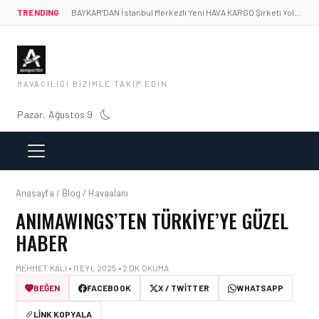
TRENDING
BAYKAR’DAN İstanbul Merkezli Yeni HAVA KARGO Şirketi Yolda!
HAVACILIĞI BIZIMLE TAKIP EDIN
Pazar, Ağustos 9
Anasayfa / Blog / Havaalanı
ANIMAWINGS’TEN TÜRKIYE’YE GÜZEL
HABER
MEHMET KALI • 11 EYL 2025 • 2 DK OKUMA
BEĞEN
FACEBOOK
X / TWITTER
WHATSAPP
LINK KOPYALA