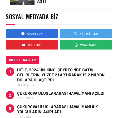
AŞTI
TASARIMDAN GERÇEĞE:
ANKARA HAVALIMANI
DEVLET KONUKEVI
SOSYAL MEDYADA BIZ
FACEBOOK
X / TWITTER
HAVAALANI • 05 AĞU 2026
ISG’NIN TERMINAL
YOUTUBE
WHATSAPP
MEMURLARINDAN CAN
KURTARAN HAMLE
ÇOK OKUNANLAR
HITIT, 2024’ÜN IKINCI ÇEYREĞINDE SATIŞ
1
GELIRLERINI YÜZDE 21 ARTIRARAK 15,2 MILYON
DOLARA ULAŞTIRDI
10 AĞU 2024
ÇUKUROVA ULUSLARARASI HAVALIMANI AÇILDI
2
11 AĞU 2024
ÇUKUROVA ULUSLARARASI HAVALIMANI İLK
3
YOLCULARINI AĞIRLADI
11 AĞU 2024