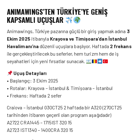
ANIMAWINGS’TEN TÜRKİYE’YE GENİŞ
KAPSAMLI UÇUŞLAR
Animawings, Türkiye pazarına güçlü bir giriş yapmak adına
3
Ekim 2025
itibarıyla
Krayova ve Timișoara’dan İstanbul
Havalimanı’na
düzenli uçuşlara başlıyor. Haftada
2 frekans
ile gerçekleştirilecek bu seferler, hem turizm hem de iş
seyahatleri için yeni fırsatlar sunacak.
Uçuş Detayları
• Başlangıç: 3 Ekim 2025
• Rotalar: Krayova – İstanbul & Timișoara – İstanbul
• Frekans: Haftada 2 sefer
Craiova – İstanbul 03OCT25 2 haftada bir A320 (27OCT25
tarihinden itibaren geçerli olan program aşağıdadır)
A2722 CRA1445 – 1715IST 320 15
A2723 IST1340 – 1400CRA 320 15