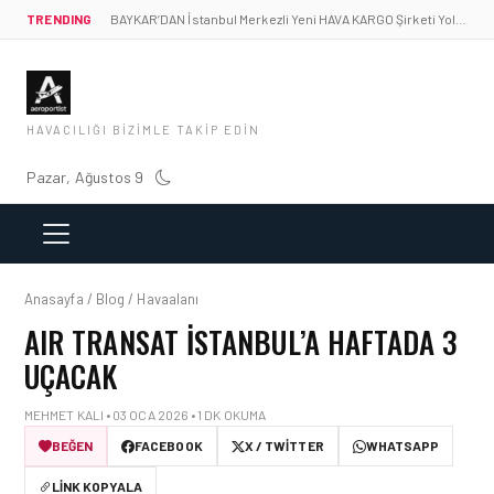
TRENDING
BAYKAR’DAN İstanbul Merkezli Yeni HAVA KARGO Şirketi Yolda!
HAVACILIĞI BIZIMLE TAKIP EDIN
Pazar, Ağustos 9
Anasayfa / Blog / Havaalanı
AIR TRANSAT İSTANBUL’A HAFTADA 3
UÇACAK
MEHMET KALI • 03 OCA 2026 • 1 DK OKUMA
BEĞEN
FACEBOOK
X / TWITTER
WHATSAPP
LINK KOPYALA