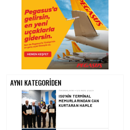
HAVAALANI • 05 AĞU 2026
İSTANBUL VALI
YARDIMCISI BEKIR
DINKIRCI’DEN KONTROL
KULESI’NE ZIYARET
HAVAALANI • 05 AĞU 2026
TASARIMDAN GERÇEĞE:
ANKARA HAVALIMANI
DEVLET KONUKEVI
AYNI KATEGORIDEN
HAVAALANI • 05 AĞU 2026
ISG’NIN TERMINAL
MEMURLARINDAN CAN
KURTARAN HAMLE