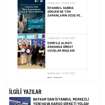
HAVAALANI • 04 AĞU 2026
İSTANBUL SABIHA
GÖKÇEN’DE TÜM
ZAMANLARIN UÇUŞ VE
YOLCU REKORU KIRILDI
HAVAALANI • 01 AĞU 2026
İZMIR ILE ALMATI
ARASINDA DIREKT
UÇUŞLAR BAŞLADI
HAVAALANI • 31 TEM 2026
DALAMAN
HAVALIMANI\’NDAN
TÜRKIYE\’DE BIR İLK
İLGILI YAZILAR
BAYKAR’DAN İSTANBUL MERKEZLI
YENI HAVA KARGO ŞIRKETI YOLDA!