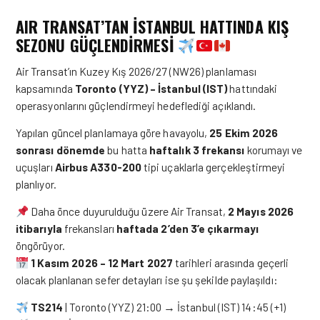
AIR TRANSAT’TAN İSTANBUL HATTINDA KIŞ
SEZONU GÜÇLENDİRMESİ
Air Transat’ın Kuzey Kış 2026/27 (NW26) planlaması
kapsamında
Toronto (YYZ) – İstanbul (IST)
hattındaki
operasyonlarını güçlendirmeyi hedeflediği açıklandı.
Yapılan güncel planlamaya göre havayolu,
25 Ekim 2026
sonrası dönemde
bu hatta
haftalık 3 frekansı
korumayı ve
uçuşları
Airbus A330-200
tipi uçaklarla gerçekleştirmeyi
planlıyor.
Daha önce duyurulduğu üzere Air Transat,
2 Mayıs 2026
itibarıyla
frekansları
haftada 2’den 3’e çıkarmayı
öngörüyor.
1 Kasım 2026 – 12 Mart 2027
tarihleri arasında geçerli
olacak planlanan sefer detayları ise şu şekilde paylaşıldı:
TS214
| Toronto (YYZ) 21:00 → İstanbul (IST) 14:45 (+1)