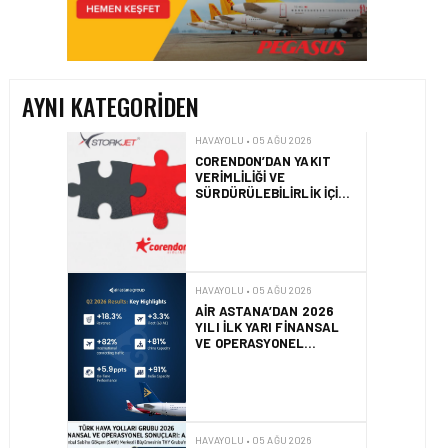
CORENDON’DAN YAKIT
VERIMLILIĞI VE
SÜRDÜRÜLEBILIRLIK IÇIN
İŞ BIRLIĞI!
AYNI KATEGORIDEN
HAVAYOLU • 05 AĞU 2026
AIR ASTANA’DAN 2026
YILI İLK YARI FINANSAL
VE OPERASYONEL
SONUÇLARI!
HAVAYOLU • 05 AĞU 2026
AJET’IN SABIHA
GÖKÇEN’DEKI PAZAR PAYI
ARTIŞI FINANSAL
SONUÇLARI NASIL
ETKILEDI?
HAVAYOLU • 05 AĞU 2026