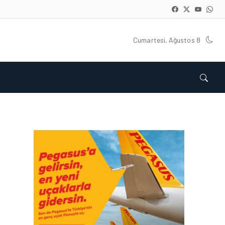
Cumartesi, Ağustos 8
HAVAYOLU • 07 AĞU 2026
SUNEXPRESS’IN ÜÇ GÜN
ÜST ÜSTE GÜNLÜK
YOLCU SAYISI 71 BINI AŞTI
HAVAYOLU • 05 AĞU 2026