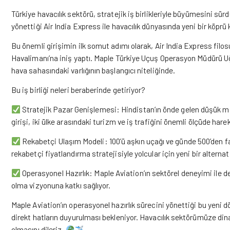
Türkiye havacılık sektörü, stratejik iş birlikleriyle büyümesini sür
yönettiği Air India Express ile havacılık dünyasında yeni bir köprü
Bu önemli girişimin ilk somut adımı olarak, Air India Express filos
Havalimanı’na iniş yaptı. Maple Türkiye Uçuş Operasyon Müdürü U
hava sahasındaki varlığının başlangıcı niteliğinde.
Bu iş birliği neleri beraberinde getiriyor?
Stratejik Pazar Genişlemesi: Hindistan’ın önde gelen düşük mal
girişi, iki ülke arasındaki turizm ve iş trafiğini önemli ölçüde har
Rekabetçi Ulaşım Modeli: 100’ü aşkın uçağı ve günde 500’den f
rekabetçi fiyatlandırma stratejisiyle yolcular için yeni bir alterna
Operasyonel Hazırlık: Maple Aviation’ın sektörel deneyimi ile d
olma vizyonuna katkı sağlıyor.
Maple Aviation’ın operasyonel hazırlık sürecini yönettiği bu yeni
direkt hatların duyurulması bekleniyor. Havacılık sektörümüze di
olmasını dileriz.