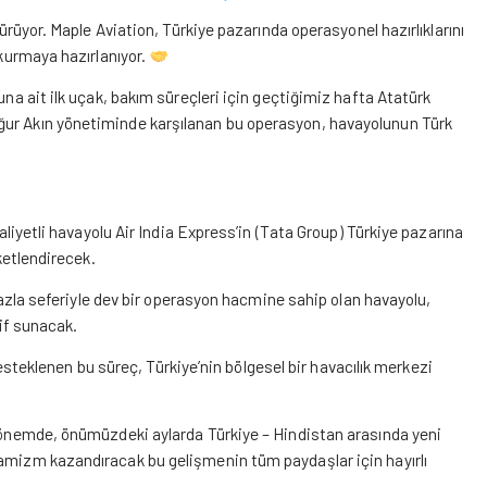
dürüyor. Maple Aviation, Türkiye pazarında operasyonel hazırlıklarını
 kurmaya hazırlanıyor.
una ait ilk uçak, bakım süreçleri için geçtiğimiz hafta Atatürk
ğur Akın yönetiminde karşılanan bu operasyon, havayolunun Türk
iyetli havayolu Air India Express’in (Tata Group) Türkiye pazarına
eketlendirecek.
azla seferiyle dev bir operasyon hacmine sahip olan havayolu,
tif sunacak.
esteklenen bu süreç, Türkiye’nin bölgesel bir havacılık merkezi
 dönemde, önümüzdeki aylarda Türkiye – Hindistan arasında yeni
namizm kazandıracak bu gelişmenin tüm paydaşlar için hayırlı