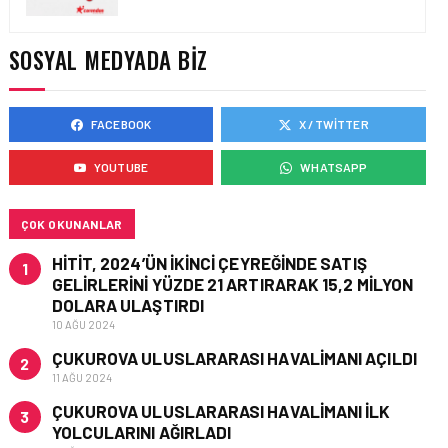
CORENDON’DAN YAKIT
VERIMLILIĞI VE
SÜRDÜRÜLEBILIRLIK IÇIN
SOSYAL MEDYADA BIZ
İŞ BIRLIĞI!
FACEBOOK
X / TWITTER
HAVAYOLU • 05 AĞU 2026
AIR ASTANA’DAN 2026
YOUTUBE
WHATSAPP
YILI İLK YARI FINANSAL
VE OPERASYONEL
SONUÇLARI!
ÇOK OKUNANLAR
HITIT, 2024’ÜN IKINCI ÇEYREĞINDE SATIŞ
1
GELIRLERINI YÜZDE 21 ARTIRARAK 15,2 MILYON
DOLARA ULAŞTIRDI
10 AĞU 2024
ÇUKUROVA ULUSLARARASI HAVALIMANI AÇILDI
2
11 AĞU 2024
ÇUKUROVA ULUSLARARASI HAVALIMANI İLK
3
YOLCULARINI AĞIRLADI