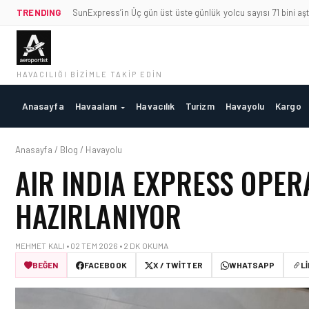
TRENDING
SunExpress’in Üç gün üst üste günlük yolcu sayısı 71 bini aşt
HAVACILIĞI BIZIMLE TAKIP EDIN
Anasayfa
Havaalanı
Havacılık
Turizm
Havayolu
Kargo
Anasayfa / Blog / Havayolu
AIR INDIA EXPRESS OPE
HAZIRLANIYOR
MEHMET KALI • 02 TEM 2026 • 2 DK OKUMA
BEĞEN
FACEBOOK
X / TWITTER
WHATSAPP
L