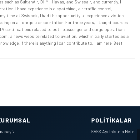
es such as SultanAir, DHMI, Havaş, and Swissair, and currently, I
ation. I have experience in dispatching, air traffic control,
 my time at Swissair, I had the opportunity to experience aviation
cusing on air cargo transportation. For three years, I taught courses
d IATA certifications related to both passenger and cargo operations.
om, a news website related to aviation, which initially started as a
nowledge. If there is anything I can contribute to, I am here. Best
KURUMSAL
POLITIKALAR
nasayfa
KVKK Aydınlatma Metni