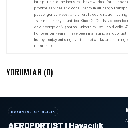
integrate into the industry. I have worked for compani
provide services and consultancy in air cargo transport
passenger services, and aircraft coordination. During
training in many countries. Since 2012, I have been fo
on air cargo at Nişantaşı University. I still hold vali
For over ten years, I have been managing aeroportist.c
hobby. I enjoy building aviation networks and sharing k
regards "kali"
YORUMLAR (0)
KURUMSAL YAYINCILIK
A
AEROPORTIST I Havacılık