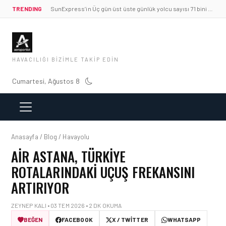
TRENDING
SunExpress’in Üç gün üst üste günlük yolcu sayısı 71 bini aştı
HAVACILIĞI BIZIMLE TAKIP EDIN
Cumartesi, Ağustos 8
Anasayfa / Blog / Havayolu
AIR ASTANA, TÜRKIYE
ROTALARINDAKI UÇUŞ FREKANSINI
ARTIRIYOR
ZEYNEP KALI • 03 TEM 2026 • 2 DK OKUMA
BEĞEN
FACEBOOK
X / TWITTER
WHATSAPP