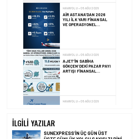
HAVAYOLU • 05 AĞU 2026
AJET’IN SABIHA
GÖKÇEN’DEKI PAZAR PAYI
ARTIŞI FINANSAL
SONUÇLARI NASIL
ETKILEDI?
HAVAYOLU • 05 AĞU 2026
SUNEXPRESS’TEN YENI
KARIYER WEB SITESI VE
DIJITAL İŞE ALIM
PLATFORMU!
HAVAYOLU • 05 AĞU 2026
AIR ASTANA, EASIE BY
ICRON’UN KAYNAK
YÖNETIM SISTEMI’NI (RMS)
CANLIYA ALDI
İLGILI YAZILAR
SUNEXPRESS’IN ÜÇ GÜN ÜST