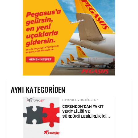
HAVAYOLU • 07 AĞU 2026
SUNEXPRESS’IN ÜÇ GÜN
ÜST ÜSTE GÜNLÜK
YOLCU SAYISI 71 BINI AŞTI
HAVAYOLU • 05 AĞU 2026
CORENDON’DAN YAKIT
VERIMLILIĞI VE
SÜRDÜRÜLEBILIRLIK IÇIN
İŞ BIRLIĞI!
AYNI KATEGORIDEN
HAVAYOLU • 05 AĞU 2026
AIR ASTANA’DAN 2026
YILI İLK YARI FINANSAL
VE OPERASYONEL
SONUÇLARI!