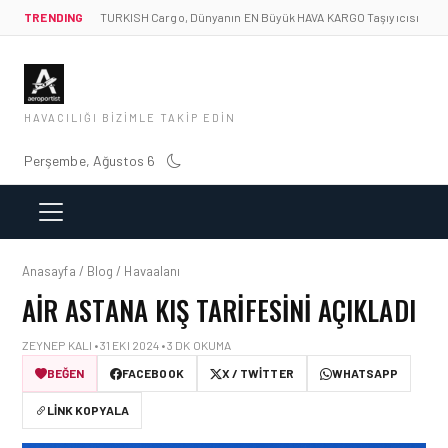
TRENDING
TURKISH Cargo, Dünyanın EN Büyük HAVA KARGO Taşıyıcısı
HAVACILIĞI BIZIMLE TAKIP EDIN
Perşembe, Ağustos 6
Anasayfa / Blog / Havaalanı
AIR ASTANA KIŞ TARIFESINI AÇIKLADI
ZEYNEP KALI • 31 EKI 2024 • 3 DK OKUMA
BEĞEN
FACEBOOK
X / TWITTER
WHATSAPP
LINK KOPYALA