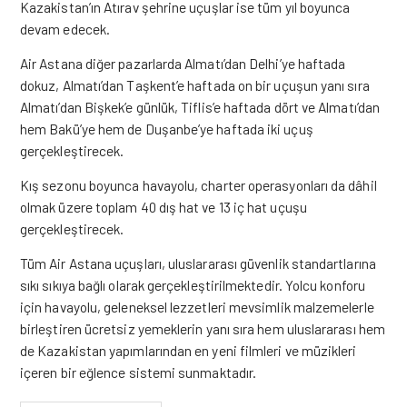
Kazakistan’ın Atırav şehrine uçuşlar ise tüm yıl boyunca
devam edecek.
Air Astana diğer pazarlarda Almatı’dan Delhi’ye haftada
dokuz, Almatı’dan Taşkent’e haftada on bir uçuşun yanı sıra
Almatı’dan Bişkek’e günlük, Tiflis’e haftada dört ve Almatı’dan
hem Bakü’ye hem de Duşanbe’ye haftada iki
uçuş
gerçekleştirecek.
Kış sezonu boyunca havayolu, charter operasyonları da dâhil
olmak üzere toplam 40 dış hat ve 13 iç hat uçuşu
gerçekleştirecek.
Tüm Air Astana uçuşları, uluslararası güvenlik standartlarına
sıkı sıkıya bağlı olarak gerçekleştirilmektedir. Yolcu konforu
için havayolu, geleneksel lezzetleri mevsimlik malzemelerle
birleştiren ücretsiz yemeklerin yanı sıra hem uluslararası hem
de Kazakistan yapımlarından en yeni filmleri ve müzikleri
içeren bir eğlence sistemi sunmaktadır.