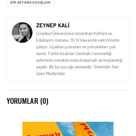
AIR ASTANA UÇUŞLARI
ZEYNEP KALI
İstanbul Üniversitesi Amerikan Kültürü ve
Edebiyatı mezunu. 15 Yıl Havacılık sektöründe
çalıştı. Uçakları,yolcuları ve yolculukları çok
sever. Farklı insanlar tanımak,tanımadığı
şehirlerin sokaklarında dolaşmak en hoşlandığı
şeydir. Bir kız çocuğu annesidir. Sitemizin Yazı
İşleri Müdürüdür
YORUMLAR (0)
HAVAALANI • 05 AĞU 2026
İSTANBUL VALI