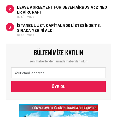
LEASE AGREEMENT FOR SEVEN AIRBUS A321NEO
2
LR AIRCRAFT
06 AĞU 2024
İSTANBUL JET, CAPITAL 500 LISTESINDE 118.
3
SIRADA YERINI ALDI
06 AĞU 2024
BÜLTENIMIZE KATILIN
Yeni haberlerden anında haberdar olun
ÜYE OL