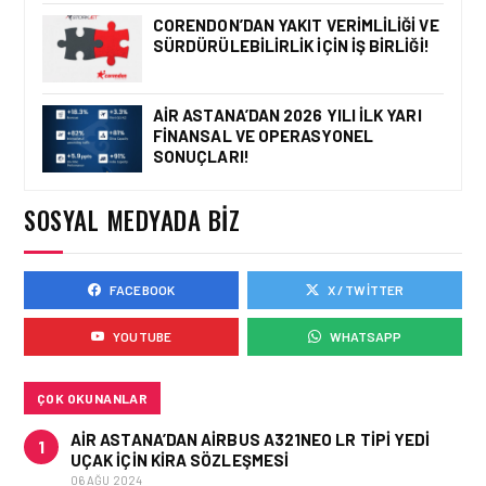
YARDIMCISI BEKIR
CORENDON’DAN YAKIT VERIMLILIĞI VE
DINKIRCI’DEN KONTROL
SÜRDÜRÜLEBILIRLIK IÇIN İŞ BIRLIĞI!
KULESI’NE ZIYARET
AIR ASTANA’DAN 2026 YILI İLK YARI
FINANSAL VE OPERASYONEL
HAVAALANI • 05 AĞU 2026
SONUÇLARI!
TASARIMDAN GERÇEĞE:
ANKARA HAVALIMANI
DEVLET KONUKEVI
SOSYAL MEDYADA BIZ
FACEBOOK
X / TWITTER
HAVAALANI • 05 AĞU 2026
ISG’NIN TERMINAL
YOUTUBE
WHATSAPP
MEMURLARINDAN CAN
KURTARAN HAMLE
ÇOK OKUNANLAR
AIR ASTANA’DAN AIRBUS A321NEO LR TIPI YEDI
1
UÇAK IÇIN KIRA SÖZLEŞMESI
06 AĞU 2024