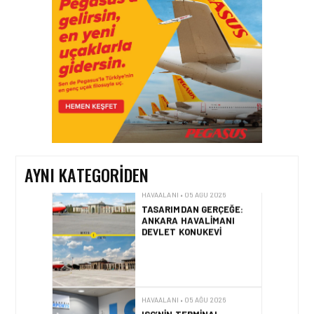
YARDIMCISI BEKIR
DINKIRCI’DEN KONTROL
KULESI’NE ZIYARET
HAVAALANI • 05 AĞU 2026
TASARIMDAN GERÇEĞE:
ANKARA HAVALIMANI
DEVLET KONUKEVI
AYNI KATEGORIDEN
HAVAALANI • 05 AĞU 2026
ISG’NIN TERMINAL
MEMURLARINDAN CAN
KURTARAN HAMLE
HAVAALANI • 04 AĞU 2026
İSTANBUL SABIHA