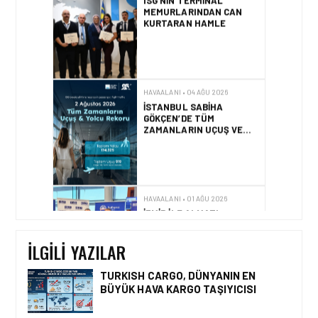
GÖKÇEN’DE TÜM
ZAMANLARIN UÇUŞ VE
YOLCU REKORU KIRILDI
HAVAALANI • 01 AĞU 2026
İZMIR ILE ALMATI
ARASINDA DIREKT
UÇUŞLAR BAŞLADI
HAVAALANI • 31 TEM 2026
DALAMAN
HAVALIMANI\’NDAN
TÜRKIYE\’DE BIR İLK
İLGILI YAZILAR
TURKISH CARGO, DÜNYANIN EN
BÜYÜK HAVA KARGO TAŞIYICISI
HAVAALANI • 05 AĞU 2026
İSTANBUL VALI