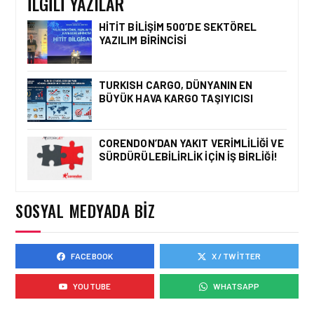
İLGILI YAZILAR
HITIT BILIŞIM 500’DE SEKTÖREL
YAZILIM BIRINCISI
HAVACILIK • 06 AĞU 2026
HITIT BILIŞIM 500’DE
SEKTÖREL YAZILIM
TURKISH CARGO, DÜNYANIN EN
BIRINCISI
BÜYÜK HAVA KARGO TAŞIYICISI
CORENDON’DAN YAKIT VERIMLILIĞI VE
SÜRDÜRÜLEBILIRLIK IÇIN İŞ BIRLIĞI!
HAVACILIK • 05 AĞU 2026
YAKIT MALIYETLERINDEKI
YÜZDE 46’LIK ARTIŞA
KARŞI HANGI ÖNLEMLER
SOSYAL MEDYADA BIZ
ALINIYOR?
FACEBOOK
X / TWITTER
HAVACILIK • 05 AĞU 2026
ÇELEBI HAVACILIK
YOUTUBE
WHATSAPP
MACARISTAN’DAN
BUDAPEŞTE GÖNÜLLÜ
KURTARMA BIRLIĞI’NE