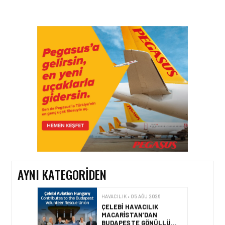
HAVACILIK • 06 AĞU 2026
HITIT BILIŞIM 500’DE
SEKTÖREL YAZILIM
BIRINCISI
HAVACILIK • 05 AĞU 2026
YAKIT MALIYETLERINDEKI
YÜZDE 46’LIK ARTIŞA
KARŞI HANGI ÖNLEMLER
ALINIYOR?
AYNI KATEGORIDEN
HAVACILIK • 05 AĞU 2026
ÇELEBI HAVACILIK
MACARISTAN’DAN
BUDAPEŞTE GÖNÜLLÜ
KURTARMA BIRLIĞI’NE