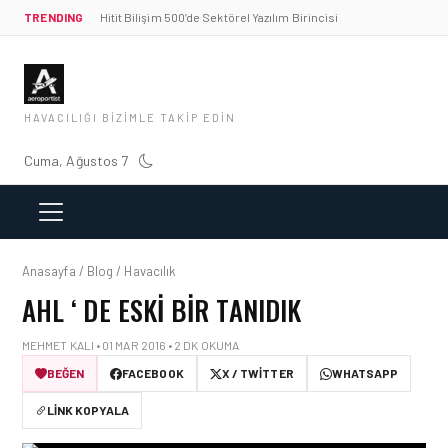
TRENDING
Hitit Bilişim 500’de Sektörel Yazılım Birincisi
HAVACILIĞI BIZIMLE TAKIP EDIN
Cuma, Ağustos 7
Anasayfa / Blog / Havacılık
AHL ‘ DE ESKI BIR TANIDIK
MEHMET KALI • 01 MAR 2016 • 2 DK OKUMA
BEĞEN
FACEBOOK
X / TWITTER
WHATSAPP
LINK KOPYALA