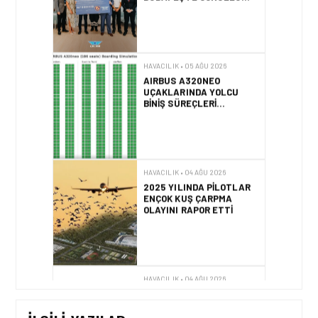
ANLAMLI DESTEK!
HAVACILIK • 05 AĞU 2026
AIRBUS A320NEO
UÇAKLARINDA YOLCU
BINIŞ SÜREÇLERI
SIMÜLASYONLA TEST
EDILDI!
HAVACILIK • 04 AĞU 2026
2025 YILINDA PILOTLAR
ENÇOK KUŞ ÇARPMA
OLAYINI RAPOR ETTI
HAVACILIK • 04 AĞU 2026
IFATCA 2027 YILLIK
KONFERANSI TÜRKIYE’DE
DÜZENLENECEK!