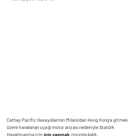
Cathay Pacific Havayolları’nın Milano’dan Hong Kong’a gitmek
üzere havalanan uçağı motor arızası nedeniyle Atatürk
Havalimanı’na için
iniş yapmak
zorunda kaldı.