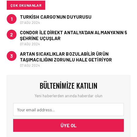
ANLAMLI DESTEK!
ÇOK OKUNANLAR
TURKISH CARGO’NUN DUYURUSU
1
07 AĞU 2024
CONDOR ILE DIREKT ANTALYA’DAN ALMANYA’NIN 5
2
ŞEHRINE UÇUŞLAR
07 AĞU 2024
ARTAN SICAKLIKLAR BOZULABILIR ÜRÜN
3
TAŞIMACILIĞINI ZORUNLU HALE GETIRIYOR
07 AĞU 2024
BÜLTENIMIZE KATILIN
Yeni haberlerden anında haberdar olun
ÜYE OL