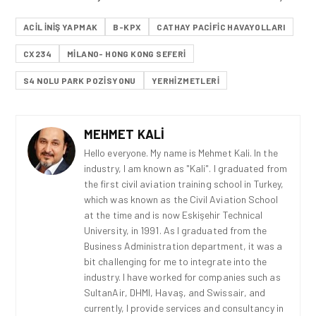
ACIL INIŞ YAPMAK
B-KPX
CATHAY PACIFIC HAVAYOLLARI
CX234
MILANO- HONG KONG SEFERI
S4 NOLU PARK POZISYONU
YERHIZMETLERI
MEHMET KALI
Hello everyone. My name is Mehmet Kali. In the
industry, I am known as "Kali". I graduated from
the first civil aviation training school in Turkey,
which was known as the Civil Aviation School
at the time and is now Eskişehir Technical
University, in 1991. As I graduated from the
Business Administration department, it was a
bit challenging for me to integrate into the
industry. I have worked for companies such as
SultanAir, DHMI, Havaş, and Swissair, and
currently, I provide services and consultancy in