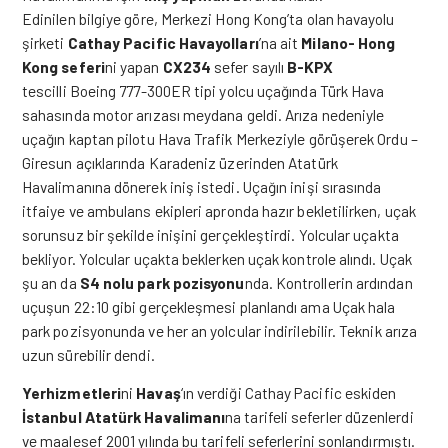
Edinilen bilgiye göre, Merkezi Hong Kong’ta olan havayolu
şirketi
Cathay Pacific Havayolları
’na ait
Milano- Hong
Kong seferi
ni yapan
CX234
sefer sayılı
B-KPX
tescilli Boeing 777-300ER tipi yolcu uçağında Türk Hava
sahasında motor arızası meydana geldi. Arıza nedeniyle
uçağın kaptan pilotu Hava Trafik Merkeziyle görüşerek Ordu –
Giresun açıklarında Karadeniz üzerinden Atatürk
Havalimanına dönerek iniş istedi. Uçağın inişi sırasında
itfaiye ve ambulans ekipleri apronda hazır bekletilirken, uçak
sorunsuz bir şekilde inişini gerçekleştirdi. Yolcular uçakta
bekliyor. Yolcular uçakta beklerken uçak kontrole alındı. Uçak
şu an da
S4 nolu park pozisyonu
nda. Kontrollerin ardından
uçuşun 22:10 gibi gerçekleşmesi planlandı ama Uçak hala
park pozisyonunda ve her an yolcular indirilebilir. Teknik arıza
uzun sürebilir dendi.
Yerhizmetleri
ni
Havaş
‘ın verdiği Cathay Pacific eskiden
İstanbul Atatürk Havalimanı
na tarifeli seferler düzenlerdi
ve maalesef 2001 yılında bu tarifeli seferlerini sonlandırmıştı.