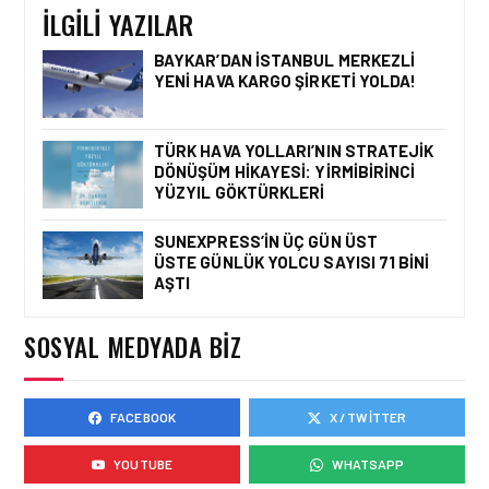
İLGILI YAZILAR
BAYKAR’DAN İSTANBUL MERKEZLI
YENI HAVA KARGO ŞIRKETI YOLDA!
HAVACILIK • 08 AĞU 2026
TÜRK HAVA YOLLARI’NIN
STRATEJIK DÖNÜŞÜM
TÜRK HAVA YOLLARI’NIN STRATEJIK
HIKAYESI: YIRMIBIRINCI
DÖNÜŞÜM HIKAYESI: YIRMIBIRINCI
YÜZYIL GÖKTÜRKLERI
YÜZYIL GÖKTÜRKLERI
SUNEXPRESS’IN ÜÇ GÜN ÜST
ÜSTE GÜNLÜK YOLCU SAYISI 71 BINI
HAVACILIK • 06 AĞU 2026
AŞTI
HITIT BILIŞIM 500’DE
SEKTÖREL YAZILIM
BIRINCISI
SOSYAL MEDYADA BIZ
FACEBOOK
X / TWITTER
HAVACILIK • 05 AĞU 2026
YAKIT MALIYETLERINDEKI
YOUTUBE
WHATSAPP
YÜZDE 46’LIK ARTIŞA
KARŞI HANGI ÖNLEMLER