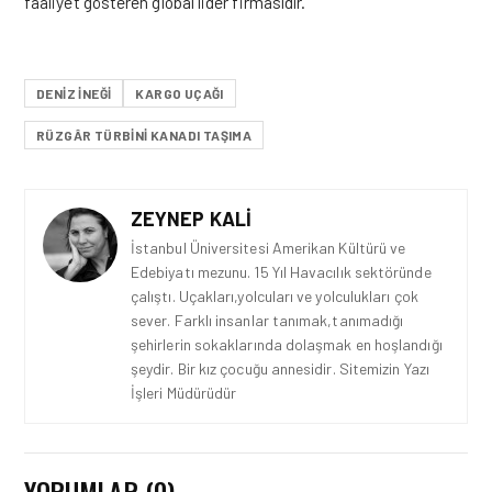
faaliyet gösteren global lider firmasıdır.
DENIZ INEĞI
KARGO UÇAĞI
RÜZGÂR TÜRBINI KANADI TAŞIMA
ZEYNEP KALI
İstanbul Üniversitesi Amerikan Kültürü ve
Edebiyatı mezunu. 15 Yıl Havacılık sektöründe
çalıştı. Uçakları,yolcuları ve yolculukları çok
sever. Farklı insanlar tanımak,tanımadığı
şehirlerin sokaklarında dolaşmak en hoşlandığı
şeydir. Bir kız çocuğu annesidir. Sitemizin Yazı
İşleri Müdürüdür
YORUMLAR (0)