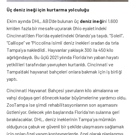
Üç deniz ineği için kurtarma yolculuğu
Ekim ayında DHL, ABD’de bulunan üç
deniz ineği
ni 1.600
km’den fazla bir mesafe uçurarak Ohio eyaletindeki
Cincinnati’den Florida eyaletindeki Orlando’ya taşıdı. “Soleil”,
“Calliope” ve “Piccolina isimli deniz inekleri oradan da tırla
Tampa’ya nakledildi. Hayvanlar yaklaşık 300 ila 450 kilo
ağırlığındaydı. Bu üçlü 2021 yılında Florida’nın yaban hayatı
yetkilileri tarafından yavruyken kurtarıldı. Cincinnati ve
Tampa’daki hayvanat bahçeleri onlara bakmak için iş birliği
yaptı.
Cincinnati Hayvanat Bahçesi yavruların kilo almalarına ve
vahşi doğaya geri dönecek kadar büyümelerine yardımcı oldu,
ZooTampa ise şimdi rehabilitasyonlarının son aşamasını
üstleniyor. Gelecek yılın başlarında Florida’nın sularına geri
bırakılacaklar. DHL, deniz ineklerinin Tampa’ya mümkün
olduğunca çabuk ve güvenli bir şekilde ulaşmasını sağlamak
için onları özel yapım konteynerlerde, özel olarak planlanmış