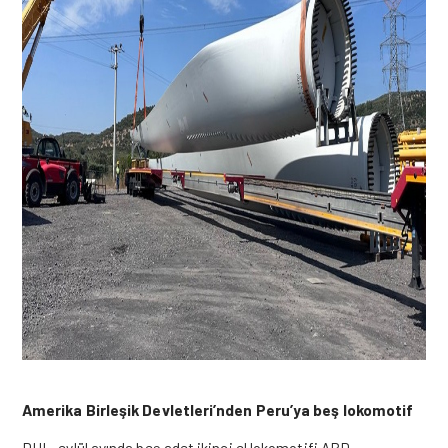
Amerika Birleşik Devletleri’nden Peru’ya beş lokomotif
DHL, eylül ayında beş adet ikinci el lokomotifi ABD