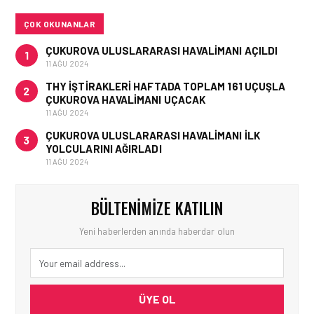
ALINIYOR?
ÇOK OKUNANLAR
ÇUKUROVA ULUSLARARASI HAVALIMANI AÇILDI
1
11 AĞU 2024
THY IŞTIRAKLERI HAFTADA TOPLAM 161 UÇUŞLA
2
ÇUKUROVA HAVALIMANI UÇACAK
11 AĞU 2024
ÇUKUROVA ULUSLARARASI HAVALIMANI İLK
3
YOLCULARINI AĞIRLADI
11 AĞU 2024
BÜLTENIMIZE KATILIN
Yeni haberlerden anında haberdar olun
ÜYE OL