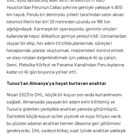
Houston’dan Peru’nun Callao şehrine gemiyle yaklaşık 4.800
km taşıdı. Perulu bir demiryolu şirketi tarafından satın alınan
lokomotiflerin her biri 20 metreden uzundu ve 186 ton
ağırlığındaydı. Karmaşık bir operasyonla, geminin vinçleri
kullanılarak hepsi dikkatlice gemiye yerleştirildi. Uzmanlardan
oluşan bir ekip, her adımı titizlikle planlamak, süreçleri
hesaplamak, planlar oluşturmak, malzemeleri kontrol etmek
ve olası rotaları değerlendirmek için yaklaşık iki ay çalıştı.
Gemi, Meksika Körfezi ve Panama Kanalı’ndan Peru kıyılarına
kadar on iki gün boyunca yol kat etti.
Tunus’tan Almanya’ya hayat kurtaran anahtar
Nisan 2023’te DHL, küçük bir kuşun son anda kurtarılmasını
sağladı. Almanya’da yaşayan bir adam evini kilitlemiş ve
Tunus’a giderken yanlışlıkla anahtarı yanında götürmüştü.
Dairedeki küçük kuşun acilen yiyecek ve suya ihtiyacı vardı,
bu yüzden adamın anahtarı hemen ülkesine geri götürmesi
gerekiyordu. DHL sadece birkaç saat içinde anahtarı yaklaşık