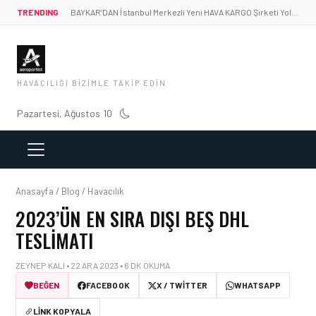
TRENDING
BAYKAR’DAN İstanbul Merkezli Yeni HAVA KARGO Şirketi Yolda!
HAVACILIĞI BIZIMLE TAKIP EDIN
Pazartesi, Ağustos 10
Anasayfa / Blog / Havacılık
2023’ÜN EN SIRA DIŞI BEŞ DHL
TESLIMATI
ZEYNEP KALI • 22 ARA 2023 • 6 DK OKUMA
BEĞEN
FACEBOOK
X / TWITTER
WHATSAPP
LINK KOPYALA