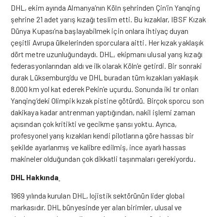
DHL, ekim ayında Almanya’nın Köln şehrinden Çin’in Yanqing
şehrine 21 adet yarış kızağı teslim etti. Bu kızaklar, IBSF Kızak
Dünya Kupası’na başlayabilmek için onlara ihtiyaç duyan
çeşitli Avrupa ülkelerinden sporculara aitti. Her kızak yaklaşık
dört metre uzunluğundaydı. DHL, ekipmanı ulusal yarış kızağı
federasyonlarından aldı ve ilk olarak Köln’e getirdi. Bir sonraki
durak Lüksemburg’du ve DHL buradan tüm kızakları yaklaşık
8.000 km yol kat ederek Pekin’e uçurdu. Sonunda iki tır onları
Yanqing’deki Olimpik kızak pistine götürdü. Birçok sporcu son
dakikaya kadar antrenman yaptığından, nakil işlemi zaman
açısından çok kritikti ve gecikme şansı yoktu. Ayrıca,
profesyonel yarış kızakları kendi pilotlarına göre hassas bir
şekilde ayarlanmış ve kalibre edilmiş, ince ayarlı hassas
makineler olduğundan çok dikkatli taşınmaları gerekiyordu.
DHL Hakkında
1969 yılında kurulan DHL, lojistik sektörünün lider global
markasıdır. DHL bünyesinde yer alan birimler, ulusal ve