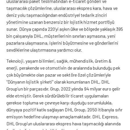
uluslararası paket teslimatından e-ticaret gönderi ve
taşımacılık çözümlerine, uluslararası ekspres kara, hava ve
deniz yolu taşımacılığından endüstriyel tedarik zinciri
yönetimine uzanan benzersiz bir lojistik hizmet portföyü
sunar. Dünya çapında 220’yi aşkın ülke ve bölgede yaklaşık 395
bin çalışanıyla DHL, müşterilerinin sınırları aşmasına, yeni
pazarlara ulaşmasına, işlerini büyütmesine ve gönderilerini
sevdiklerine ulaştırmasına yardımcı olur.
Teknoloji, yaşam bilimleri, sağlık, mühendislik, üretim &
enerji, perakende ve otomotivin de aralarında bulunduğu pek
çok büyümekte olan pazar ve sektöre özel çözümleriyle
“Dünyanın lojistik şirketi” olarak konumlanan DHL, DHL
Group’un bir parçasıdır. Grup, 2022 yılında 94 milyar euro gelir
elde etmiştir. Gerek sürdürülebilir ticaret uygulamaları
gerekse topluma ve çevreye karşı duyduğu sorumlulukla,
dünyaya pozitif katkı sağlayan DHL Group, 2050 itibarıyla sıfır
emisyon hedefine ulaşmayı amaçlamaktadır. DHL Express,
DHL Group’un uluslararası ekspres
hava
taşımacılığı alanında