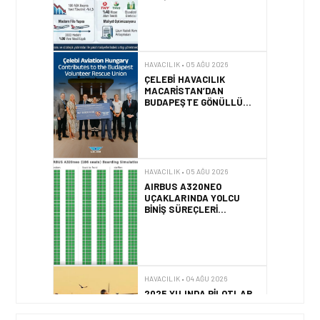
ALINIYOR?
HAVACILIK • 05 AĞU 2026
ÇELEBI HAVACILIK
MACARISTAN’DAN
BUDAPEŞTE GÖNÜLLÜ
KURTARMA BIRLIĞI’NE
ANLAMLI DESTEK!
HAVACILIK • 05 AĞU 2026
AIRBUS A320NEO
UÇAKLARINDA YOLCU
BINIŞ SÜREÇLERI
SIMÜLASYONLA TEST
EDILDI!
HAVACILIK • 04 AĞU 2026
2025 YILINDA PILOTLAR
ENÇOK KUŞ ÇARPMA
OLAYINI RAPOR ETTI