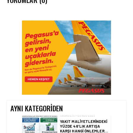
HAVACILIK • 08 AĞU 2026
TÜRK HAVA YOLLARI’NIN
STRATEJIK DÖNÜŞÜM
HIKAYESI: YIRMIBIRINCI
YÜZYIL GÖKTÜRKLERI
HAVACILIK • 06 AĞU 2026
HITIT BILIŞIM 500’DE
SEKTÖREL YAZILIM
BIRINCISI
AYNI KATEGORIDEN
HAVACILIK • 05 AĞU 2026
YAKIT MALIYETLERINDEKI
YÜZDE 46’LIK ARTIŞA
KARŞI HANGI ÖNLEMLER