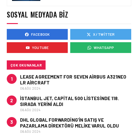
YILI İLK YARI FINANSAL
VE OPERASYONEL
SOSYAL MEDYADA BIZ
SONUÇLARI!
FACEBOOK
X / TWITTER
HAVAYOLU • 05 AĞU 2026
AJET’IN SABIHA
YOUTUBE
WHATSAPP
GÖKÇEN’DEKI PAZAR PAYI
ARTIŞI FINANSAL
SONUÇLARI NASIL
ETKILEDI?
ÇOK OKUNANLAR
LEASE AGREEMENT FOR SEVEN AIRBUS A321NEO
1
LR AIRCRAFT
06 AĞU 2024
İSTANBUL JET, CAPITAL 500 LISTESINDE 118.
2
SIRADA YERINI ALDI
06 AĞU 2024
DHL GLOBAL FORWARDING’IN SATIŞ VE
3
PAZARLAMA DIREKTÖRÜ MELIKE VARUL OLDU
06 AĞU 2024