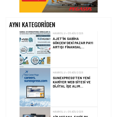
YILI İLK YARI FINANSAL
VE OPERASYONEL
SONUÇLARI!
AYNI KATEGORIDEN
HAVAYOLU • 05 AĞU 2026
AJET’IN SABIHA
GÖKÇEN’DEKI PAZAR PAYI
ARTIŞI FINANSAL
SONUÇLARI NASIL
ETKILEDI?
HAVAYOLU • 05 AĞU 2026
SUNEXPRESS’TEN YENI
KARIYER WEB SITESI VE
DIJITAL İŞE ALIM
PLATFORMU!
HAVAYOLU • 05 AĞU 2026
AIR ASTANA, EASIE BY