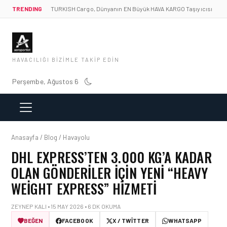
TRENDING
TURKISH Cargo, Dünyanın EN Büyük HAVA KARGO Taşıyıcısı
HAVACILIĞI BIZIMLE TAKIP EDIN
Perşembe, Ağustos 6
Anasayfa / Blog / Havayolu
DHL EXPRESS⁠’TEN 3.000 KG’A KADAR
OLAN GÖNDERILER IÇIN YENI “HEAVY
WEIGHT EXPRESS” HIZMETI
ZEYNEP KALI • 15 MAY 2026 • 6 DK OKUMA
BEĞEN
FACEBOOK
X / TWITTER
WHATSAPP