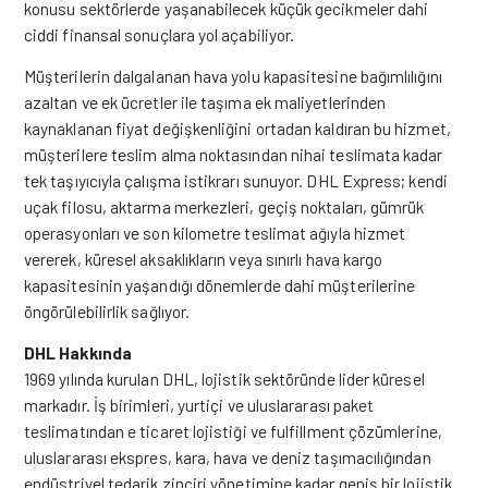
konusu sektörlerde yaşanabilecek küçük gecikmeler dahi
ciddi finansal sonuçlara yol açabiliyor.
Müşterilerin dalgalanan hava yolu kapasitesine bağımlılığını
azaltan ve ek ücretler ile taşıma ek maliyetlerinden
kaynaklanan fiyat değişkenliğini ortadan kaldıran bu hizmet,
müşterilere teslim alma noktasından nihai teslimata kadar
tek taşıyıcıyla çalışma istikrarı sunuyor. DHL Express; kendi
uçak filosu, aktarma merkezleri, geçiş noktaları, gümrük
operasyonları ve son kilometre teslimat ağıyla hizmet
vererek, küresel aksaklıkların veya sınırlı hava kargo
kapasitesinin yaşandığı dönemlerde dahi müşterilerine
öngörülebilirlik sağlıyor.
DHL Hakkında
1969 yılında kurulan DHL, lojistik sektöründe lider küresel
markadır. İş birimleri, yurtiçi ve uluslararası paket
teslimatından e ticaret lojistiği ve fulfillment çözümlerine,
uluslararası ekspres, kara, hava ve deniz taşımacılığından
endüstriyel tedarik zinciri yönetimine kadar geniş bir lojistik