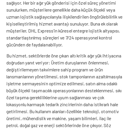
sağlıyor. Her bir ağır yük gönderisi için özel süreç yönetimi
sunulurken, müşterilere genellikle daha küçük ölçekli veya
uzman lojistik sağlayıcılarıyla ilişkilendirilen öngörülebilirlik ve
kişiselleştirilmiş hizmet avantajı sunuluyor. Buna ek olarak
müşteriler, DHL Express’in küresel entegre lojistik altyapısı,
standartlaştırılmış süreçleri ve 7/24 operasyonel kontrol
gücünden de faydalanabiliyor.
Bu hizmet, sektörlerde öne çıkan altı kritik ağır yük ihtiyacına
doğrudan yanıt veriyor: Üretim duruşlarının önlenmesi,
değiştirilemeyen takvimlere sahip program ve ürün
lansmanlarının yönetilmesi, stok tamponlarının azaltılmasıyla
işletme sermayesinin optimize edilmesi, satın alma odaklı
büyük ölçekli taşımacılık operasyonlarının desteklenmesi, sıkı
özel taşıma gerekliliklerine uyum sağlanması ve çok
lokasyonlu karmaşık tedarik zincirlerinin daha istikrarlı hale
getirilmesi. Bu kullanım alanları özellikle teknoloji, otomotiv
üretimi, mühendislik ve makine, yaşam bilimleri, ilaç ile
petrol, doğal gaz ve enerji sektörlerinde öne çıkıyor. Söz