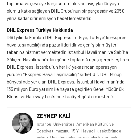
topluma ve çevreye karşı sorumluluk anlayışıyla dünyaya
olumlu katkı sağlayan DHL Grubu’nun bir parçasıdır ve 2050
yılına kadar sıfır emisyon hedeflemektedir.
DHL Express Türkiye Hakkında
1981 yılında kurulan DHL Express Türkiye, Türkiye’de ekspres
hava taşımacılığında pazar lideridir ve geniş bir müşteri
tabanına hizmet vermektedir. İstanbul Havalimanı ve Sabiha
Gökçen Havalimanı’ndan günde toplam 4 uçuş gerçekleştiren
DHL Express, İstanbul’un her iki yakasından operasyon
yürüten “Ekspres Hava Taşımacılığı” şirketidir. DHL Group
bünyesinde yer alan DHL Express, İstanbul Havalimanı’nda
135 milyon Euro yatırım ile hayata geçirilen Genel Müdürlük
Binası ve Gateway tesisinde faaliyet göstermektedir.
ZEYNEP KALI
İstanbul Üniversitesi Amerikan Kültürü ve
Edebiyatı mezunu. 15 Yıl Havacılık sektöründe
çalıştı. Uçakları,yolcuları ve yolculukları çok