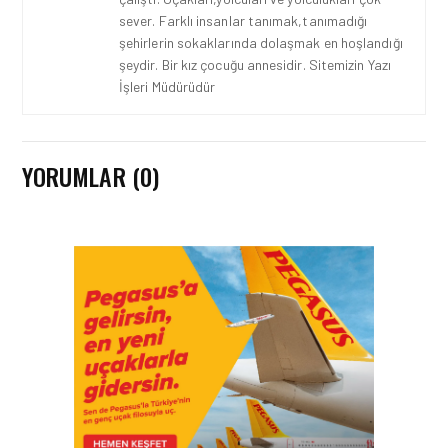
sever. Farklı insanlar tanımak,tanımadığı
şehirlerin sokaklarında dolaşmak en hoşlandığı
şeydir. Bir kız çocuğu annesidir. Sitemizin Yazı
İşleri Müdürüdür
YORUMLAR (0)
HAVAYOLU • 05 AĞU 2026
CORENDON’DAN YAKIT
VERIMLILIĞI VE
SÜRDÜRÜLEBILIRLIK IÇIN
İŞ BIRLIĞI!
HAVAYOLU • 05 AĞU 2026
AIR ASTANA’DAN 2026