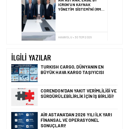
ICRON’UN KAYNAK
YÖNETIM SISTEMI’NI (RMS)
CANLIYA ALDI
HAVAYOLU • 30 TEM 2026
BAKÜ – KARS DIREKT
UÇUŞLARI RESMEN
BAŞLADI
İLGILI YAZILAR
TURKISH CARGO, DÜNYANIN EN
BÜYÜK HAVA KARGO TAŞIYICISI
HAVAYOLU • 05 AĞU 2026
CORENDON’DAN YAKIT
VERIMLILIĞI VE
CORENDON’DAN YAKIT VERIMLILIĞI VE
SÜRDÜRÜLEBILIRLIK IÇIN
SÜRDÜRÜLEBILIRLIK IÇIN İŞ BIRLIĞI!
İŞ BIRLIĞI!
AIR ASTANA’DAN 2026 YILI İLK YARI
FINANSAL VE OPERASYONEL
HAVAYOLU • 05 AĞU 2026
SONUÇLARI!
AIR ASTANA’DAN 2026