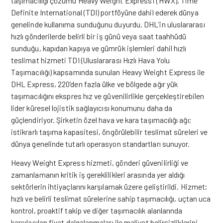
taşımacılığı çözümü Heavy Weight Express’i (HWX), Time
Definite International (TDI) portföyüne dahil ederek dünya
genelinde kullanıma sunduğunu duyurdu. DHL’in uluslararası
hızlı gönderilerde belirli bir iş günü veya saat taahhüdü
sunduğu, kapıdan kapıya ve gümrük işlemleri dahil hızlı
teslimat hizmeti TDI (Uluslararası Hızlı Hava Yolu
Taşımacılığı) kapsamında sunulan Heavy Weight Express ile
DHL Express, 220’den fazla ülke ve bölgede ağır yük
taşımacılığını ekspres hız ve güvenilirlikle gerçekleştirebilen
lider küresel lojistik sağlayıcısı konumunu daha da
güçlendiriyor. Şirketin özel hava ve kara taşımacılığı ağı;
istikrarlı taşıma kapasitesi, öngörülebilir teslimat süreleri ve
dünya genelinde tutarlı operasyon standartları sunuyor.
Heavy Weight Express hizmeti, gönderi güvenilirliği ve
zamanlamanın kritik iş gereklilikleri arasında yer aldığı
sektörlerin ihtiyaçlarını karşılamak üzere geliştirildi. Hizmet;
hızlı ve belirli teslimat sürelerine sahip taşımacılığı, uçtan uca
kontrol, proaktif takip ve diğer taşımacılık alanlarında
karşılaşılan fiyat dalgalanmaları ile maliyet belirsizliklerini